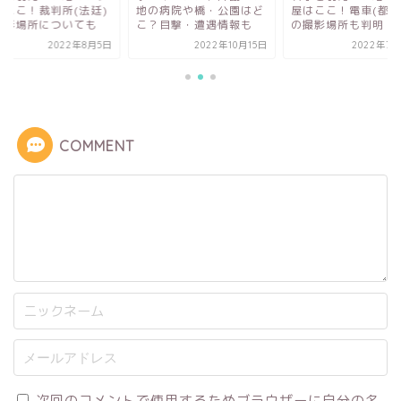
の病院や橋・公園はど
屋はここ！電車(都電)駅
ノはここ！裁判所(法
？目撃・遭遇情報も
の撮影場所も判明！
の撮影場所について
2022年10月15日
2022年7月28日
2022年
COMMENT
次回のコメントで使用するためブラウザーに自分の名