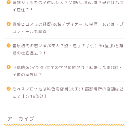
道端ジェシカの子供は何人？父親(旦那)は誰？現在はハワ
イ在住？！
齋藤ヒロスミの経歴(衣装デザイナー)に学歴！女とは？プ
ロフィールも調査！
菅原初代の若い頃が美人？娘・息子の子供に夫(旦那)と離
婚の壮絶過去？！
毛籠勝弘(マツダ)大学の学歴に経歴は？結婚した妻(嫁)・
子供の家族は？
それスノロケ地は雑色商店街(大田)！撮影場所の店舗はど
こ？【3/19放送】
アーカイブ