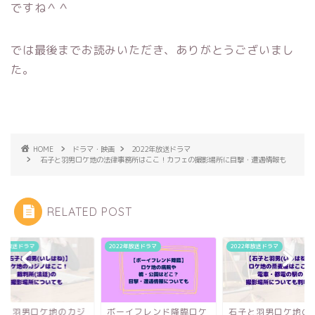
ですね＾＾
では最後までお読みいただき、ありがとうございまし
た。
HOME
ドラマ・映画
2022年放送ドラマ
石子と羽男ロケ地の法律事務所はここ！カフェの撮影場所に目撃・遭遇情報も
RELATED POST
022年放送ドラマ
2022年放送ドラマ
2022年放送ドラマ
ーイフレンド降臨ロケ
石子と羽男ロケ地の蕎麦
石子と羽男ロケ地の