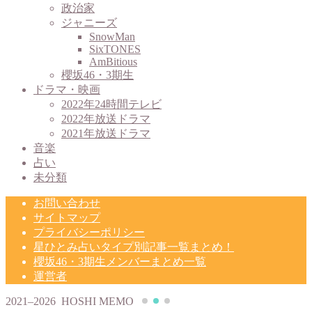
政治家
ジャニーズ
SnowMan
SixTONES
AmBitious
櫻坂46・3期生
ドラマ・映画
2022年24時間テレビ
2022年放送ドラマ
2021年放送ドラマ
音楽
占い
未分類
お問い合わせ
サイトマップ
プライバシーポリシー
星ひとみ占いタイプ別記事一覧まとめ！
櫻坂46・3期生メンバーまとめ一覧
運営者
2021–2026 HOSHI MEMO