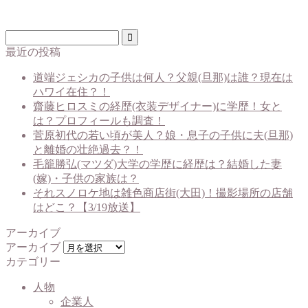
最近の投稿
道端ジェシカの子供は何人？父親(旦那)は誰？現在は
ハワイ在住？！
齋藤ヒロスミの経歴(衣装デザイナー)に学歴！女と
は？プロフィールも調査！
菅原初代の若い頃が美人？娘・息子の子供に夫(旦那)
と離婚の壮絶過去？！
毛籠勝弘(マツダ)大学の学歴に経歴は？結婚した妻
(嫁)・子供の家族は？
それスノロケ地は雑色商店街(大田)！撮影場所の店舗
はどこ？【3/19放送】
アーカイブ
アーカイブ
カテゴリー
人物
企業人