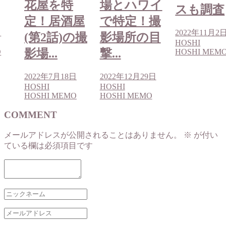
花屋を特
場とハワイ
スも調査
定！居酒屋
で特定！撮
日
2022年11月2
(第2話)の撮
影場所の目
HOSHI
影場...
撃...
O
HOSHI MEM
2022年7月18日
2022年12月29日
HOSHI
HOSHI
HOSHI MEMO
HOSHI MEMO
COMMENT
メールアドレスが公開されることはありません。
※
が付い
ている欄は必須項目です