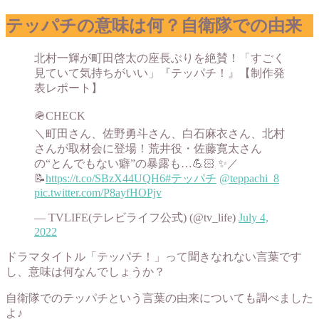
テッパチの意味は何？自衛隊での由来
北村一輝が町田啓太の座長ぶりを絶賛！「すごく
見ていて気持ちがいい」『テッパチ！』【制作発
表レポート】
🪖CHECK
＼町田さん、佐野勇斗さん、白石麻衣さん、北村
さんが取材会に登場！荒井役・佐藤寛太さん
の“とんでもない癖”の暴露も…💪🏻 ✨／
📝
https://t.co/SBzX44UQH6
#テッパチ
@teppachi_8
pic.twitter.com/P8ayfHOPjv
— TVLIFE(テレビライフ公式) (@tv_life)
July 4,
2022
ドラマタイトル「テッパチ！」って聞きなれない言葉です
し、意味は何なんでしょうか？
自衛隊でのテッパチという言葉の由来についても調べました
よ♪