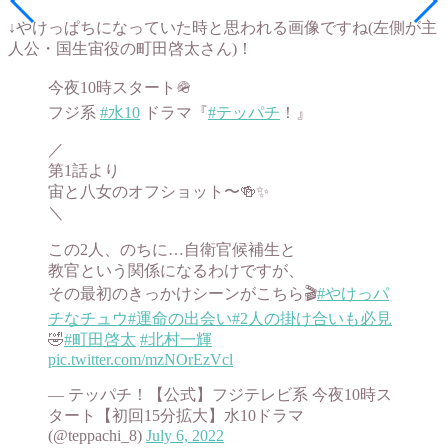
↓やけっぱちになっていた時と思われる画像ですね(左側が主
人公・国生宙役の町田啓太さん)！
今夜10時スタート🪖
フジ系
#水10
ドラマ『
#テッパチ
！』
／
第1話より
宙と八女のオフショット〜🍻✨
＼
この2人、のちに…自衛官候補生と
教官という関係になるわけですが、
その最初のきっかけシーンがこちら🎬
#やけっパ
チなチュウ
#運命の出会い
#2人の掛け合いも必見
🤣
#町田啓太
#北村一輝
pic.twitter.com/mzNOrEzVcl
— テッパチ！【公式】フジテレビ系 今夜10時ス
タート【初回15分拡大】水10ドラマ
(@teppachi_8)
July 6, 2022