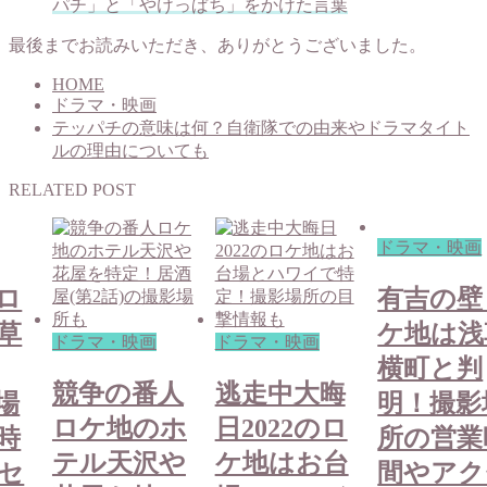
パチ」と「やけっぱち」をかけた言葉
最後までお読みいただき、ありがとうございました。
HOME
ドラマ・映画
テッパチの意味は何？自衛隊での由来やドラマタイト
ルの理由についても
RELATED POST
ドラマ・映画
ロ
有吉の壁
草
ケ地は浅
ドラマ・映画
ドラマ・映画
横町と判
競争の番人
逃走中大晦
場
明！撮影
ロケ地のホ
日2022のロ
時
所の営業
テル天沢や
ケ地はお台
セ
間やアク