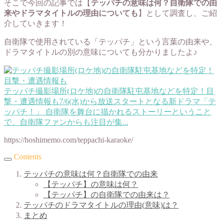
そこで今回の記事では【
テッパチの意味は何？自衛隊での由
来やドラマタイトルの理由についても
】として調査し、ご紹
介していきます！
自衛隊で使用されている「テッパチ」という言葉の由来や、
ドラマタイトルの別の意味についても分かりましたよ♪
テッパチ撮影場所(ロケ地)の自衛隊駐屯基地などを特定！目
撃・遭遇情報も
7/6(水)から放送スタートとなる新ドラマ「テ
ッパチ！」 自衛隊を舞台に描かれるストーリーということ
で、自衛隊ファンからも注目が集...
https://hoshimemo.com/teppachi-karaoke/
Contents
テッパチの意味は何？自衛隊での由来
【テッパチ】の意味は何？
【テッパチ】の自衛隊での由来は？
テッパチのドラマタイトルの理由(意味)は？
まとめ