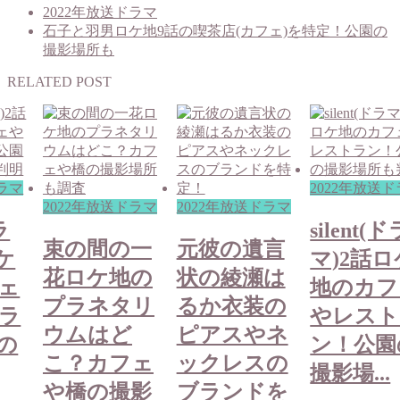
2022年放送ドラマ
石子と羽男ロケ地9話の喫茶店(カフェ)を特定！公園の
撮影場所も
RELATED POST
ドラマ
2022年放送
2022年放送ドラマ
2022年放送ドラマ
ラ
silent(ド
束の間の一
元彼の遺言
ケ
マ)2話ロ
花ロケ地の
状の綾瀬は
ェ
地のカフ
プラネタリ
るか衣装の
ラ
やレスト
ウムはど
ピアスやネ
の
ン！公園
こ？カフェ
ックレスの
撮影場...
や橋の撮影
ブランドを