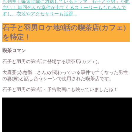
も判明！
毎週金曜に放送しているドラマ「石子と羽男」が面
白い！ 毎回色んな案件が出てくるストーリーももちろんで
すし、衣装やアクセサリーも話題...
石子と羽男ロケ地9話の喫茶店(カフェ)
を特定！
喫茶ロマン
石子と羽男の第9話に登場する喫茶店(カフェ)。
大庭蒼(赤楚衛二さん)が関わっている事件で亡くなった男性
の妻(嫁)と話し合うシーンで使用された喫茶店です。
石子と羽男の第9話・予告動画にも映っていましたね！