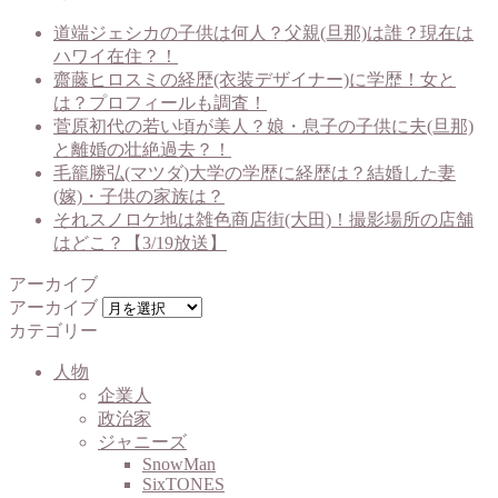
道端ジェシカの子供は何人？父親(旦那)は誰？現在は
ハワイ在住？！
齋藤ヒロスミの経歴(衣装デザイナー)に学歴！女と
は？プロフィールも調査！
菅原初代の若い頃が美人？娘・息子の子供に夫(旦那)
と離婚の壮絶過去？！
毛籠勝弘(マツダ)大学の学歴に経歴は？結婚した妻
(嫁)・子供の家族は？
それスノロケ地は雑色商店街(大田)！撮影場所の店舗
はどこ？【3/19放送】
アーカイブ
アーカイブ
カテゴリー
人物
企業人
政治家
ジャニーズ
SnowMan
SixTONES