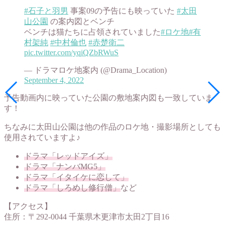
#石子と羽男
事案09の予告にも映っていた
#太田
山公園
の案内図とベンチ
ベンチは猫たちに占領されていました
#ロケ地
#有
村架純
#中村倫也
#赤楚衛二
pic.twitter.com/yqiQZbRWuS
— ドラマロケ地案内 (@Drama_Location)
September 4, 2022
予告動画内に映っていた公園の敷地案内図も一致していま
す！
ちなみに太田山公園は他の作品のロケ地・撮影場所としても
使用されていますよ♪
ドラマ「レッドアイズ」
ドラマ「ナンバMG5」
ドラマ「イタイケに恋して」
ドラマ「しろめし修行僧」
など
【アクセス】
住所：〒292-0044 千葉県木更津市太田2丁目16