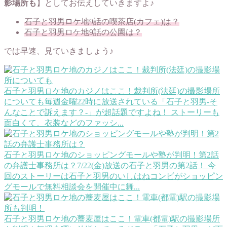
影場所も
】としてお伝えしていきますよ♪
石子と羽男ロケ地9話の喫茶店(カフェ)は？
石子と羽男ロケ地9話の公園は？
では早速、見ていきましょう♪
石子と羽男ロケ地のカジノはここ！裁判所(法廷)の撮影場所
についても
毎週金曜22時に放送されている「石子と羽男-そ
んなことで訴えます？-」が超話題ですよね！ ストーリーも
面白くて、衣装などのファッシ...
石子と羽男ロケ地のショッピングモールや塾が判明！第2話
の弁護士事務所は？
7/22(金)放送の石子と羽男の第2話！ 今
回のストーリーは石子と羽男のいしはねコンビがショッピン
グモールで無料相談会を開催中に舞...
石子と羽男ロケ地の蕎麦屋はここ！電車(都電)駅の撮影場所