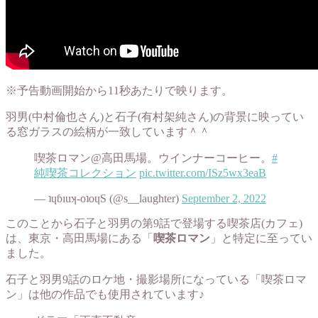
※予告動画開始から11秒あたりで映ります。
羽男(中村倫也さん)と石子(有村架純さん)の背景に映ってい
る窓ガラスの絵柄が一致しています＾＾
喫茶ロマン@高田馬場。ウインナーコーヒー。
#
純喫茶コレクション
pic.twitter.com/ISz5wx3eaB
— ʇɥɓıuʞ-oʇoɥS (@s__laughter)
September 2, 2022
このことから石子と羽男の第9話で登場する喫茶店(カフェ)
は、東京・高田馬場にある「
喫茶ロマン
」と特定に至ってい
ました。
石子と羽男9話のロケ地・撮影場所になっている「喫茶ロマ
ン」は他の作品でも使用されています♪