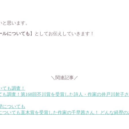
いと思います。
ールについても
】としてお伝えしていきます！
＼関連記事／
ても調査！
第168回芥川賞を受賞した詩人・作家の井戸川射子
についても
直木賞を受賞した作家の千早茜さん！ どんな経歴の