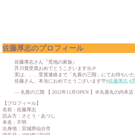
佐藤厚志のプロフィール
佐藤厚志さん『荒地の家族』
芥川賞受賞おめでとうこざいます㊗️🎉
実は、、、受賞連絡まで「丸善の三階」にてお待ちいた
佐藤さん、本当におめでとうございます🎊
#佐藤厚志
#
— 丸善の三階 【 2022年12月OPEN 】＠丸善丸の内本店 (@m
【プロフィール】
名前：佐藤厚志
読み方：さとう・あつし
本名：不明
出身地：宮城県仙台市
誕生日：1982年2月9日