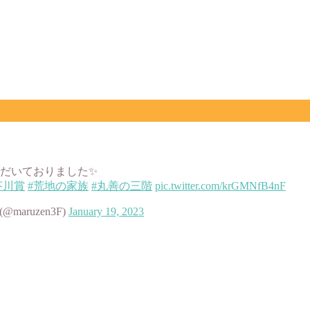
だいておりました✨
芥川賞
#荒地の家族
#丸善の三階
pic.twitter.com/krGMNfB4nF
aruzen3F)
January 19, 2023