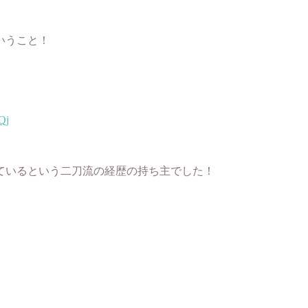
いうこと！
Qj
ているという二刀流の経歴の持ち主でした！