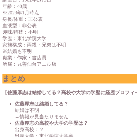
年齢：40歳
※2023年1月時点
身長/体重：非公表
血液型：非公表
趣味/特技：不明
学歴：東北学院大学
家族構成：両親・兄弟は不明
※結婚も不明
職業：作家・書店員
所属：丸善仙台アエル店
まとめ
【
佐藤厚志は結婚してる？高校や大学の学歴に経歴プロフィ
佐藤厚志は結婚してる？
結婚は不明
→情報が見当たりません
佐藤厚志の高校や大学の学歴は？
出身高校：？
出身大学：東北学院大学卒