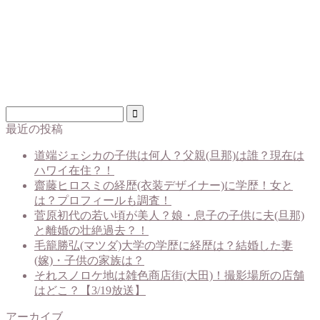
最近の投稿
道端ジェシカの子供は何人？父親(旦那)は誰？現在は
ハワイ在住？！
齋藤ヒロスミの経歴(衣装デザイナー)に学歴！女と
は？プロフィールも調査！
菅原初代の若い頃が美人？娘・息子の子供に夫(旦那)
と離婚の壮絶過去？！
毛籠勝弘(マツダ)大学の学歴に経歴は？結婚した妻
(嫁)・子供の家族は？
それスノロケ地は雑色商店街(大田)！撮影場所の店舗
はどこ？【3/19放送】
アーカイブ