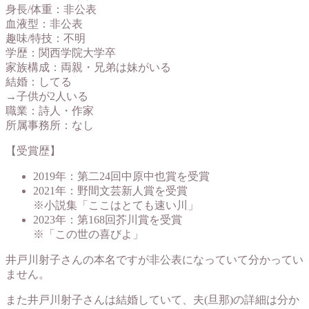
身長/体重：非公表
血液型：非公表
趣味/特技：不明
学歴：関西学院大学卒
家族構成：両親・兄弟は妹がいる
結婚：してる
→子供が2人いる
職業：詩人・作家
所属事務所：なし
【受賞歴】
2019年：第二24回中原中也賞を受賞
2021年：野間文芸新人賞を受賞
※小説集「ここはとても速い川」
2023年：第168回芥川賞を受賞
※「この世の喜びよ」
井戸川射子さんの本名ですが非公表になっていて分かってい
ません。
また井戸川射子さんは結婚していて、夫(旦那)の詳細は分か