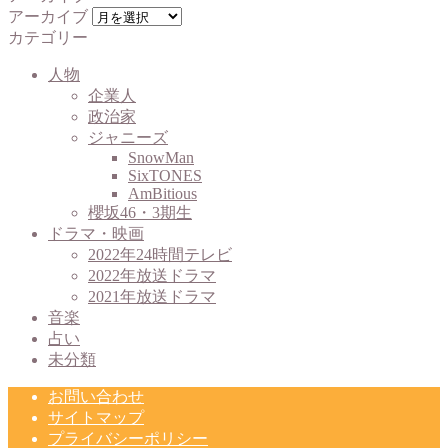
アーカイブ
カテゴリー
人物
企業人
政治家
ジャニーズ
SnowMan
SixTONES
AmBitious
櫻坂46・3期生
ドラマ・映画
2022年24時間テレビ
2022年放送ドラマ
2021年放送ドラマ
音楽
占い
未分類
お問い合わせ
サイトマップ
プライバシーポリシー