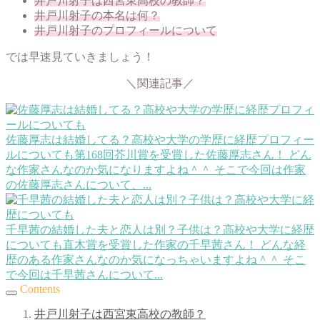
井戸川射子は西宮東高校の教師？
井戸川射子の本名は何？
井戸川射子のプロフィールについて
では早速見ていきましょう！
＼関連記事／
佐藤厚志は結婚してる？高校や大学の学歴に経歴プロフィー
ルについても
第168回芥川賞を受賞した佐藤厚志さん！ どん
な作家さんなのか気になりますよね＾＾ そこで今回は作家
の佐藤厚志さんについて、...
千早茜の結婚した夫と恋人は別？子供は？高校や大学に経歴
についても
直木賞を受賞した作家の千早茜さん！ どんな経
歴のある作家さんなのか気になっちゃいますよね＾＾ そこ
で今回は千早茜さんについて...
Contents
井戸川射子は西宮東高校の教師？