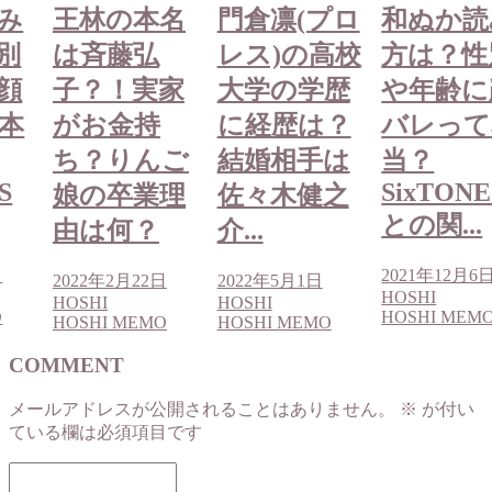
み
王林の本名
門倉凛(プロ
和ぬか読
別
は斉藤弘
レス)の高校
方は？性
顔
子？！実家
大学の学歴
や年齢に
本
がお金持
に経歴は？
バレって
ち？りんご
結婚相手は
当？
S
SixTONE
娘の卒業理
佐々木健之
との関...
由は何？
介...
日
2021年12月6
2022年2月22日
2022年5月1日
HOSHI
HOSHI
HOSHI
O
HOSHI MEM
HOSHI MEMO
HOSHI MEMO
COMMENT
メールアドレスが公開されることはありません。
※
が付い
ている欄は必須項目です