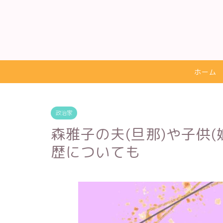
ホーム
政治家
森雅子の夫(旦那)や子供
歴についても