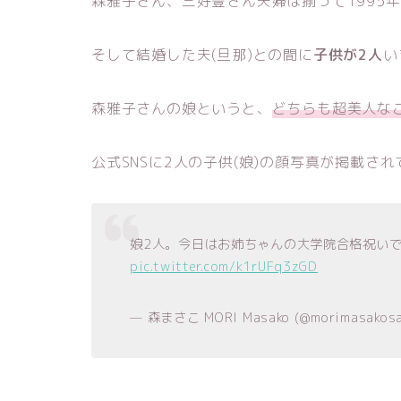
森雅子さん、三好豊さん夫婦は揃って1995
そして結婚した夫(旦那)との間に
子供が2人
い
森雅子さんの娘というと、
どちらも超美人な
公式SNSに2人の子供(娘)の顔写真が掲載され
娘2人。今日はお姉ちゃんの大学院合格祝い
pic.twitter.com/k1rUFq3zGD
— 森まさこ MORI Masako (@morimasakosa