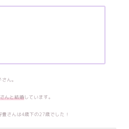
子さん。
さんと結婚
しています。
好豊さんは4歳下の27歳でした！