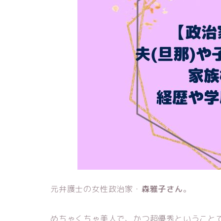
元弁護士の女性政治家・
森雅子さん
。
めちゃくちゃ美人で、かつ超優秀ということ