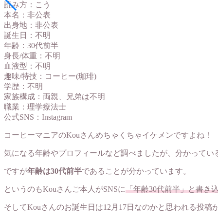
読み方：こう
本名：非公表
出身地：非公表
誕生日：不明
年齢：30代前半
身長/体重：不明
血液型：不明
趣味/特技：コーヒー(珈琲)
学歴：不明
家族構成：両親、兄弟は不明
職業：理学療法士
公式SNS：Instagram
コーヒーマニアのKouさんめちゃくちゃイケメンですよね！
気になる年齢やプロフィールなど調べましたが、分かってい
ですが
年齢は30代前半
であることが分かっています。
というのもKouさんご本人がSNSに
「年齢30代前半」と書き
そしてKouさんのお誕生日は12月17日なのかと思われる投