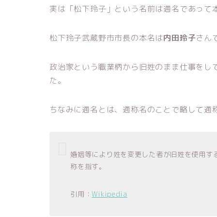
実は「松下玲子」という名前は通名であって
松下玲子武蔵野市市長の本名は
内田玲子
さん
政治家という職業柄から旧姓のまま仕事をし
た。
ちなみに通名とは、通称名のことで略して通
婚姻等により姓を変更した者が旧姓を使用す
称を指す。
引用：
Wikipedia