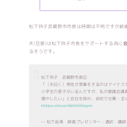
松下玲子武蔵野市市長は時期は不明ですが結
夫(旦那)は松下玲子市長をサポートする為に
るそうです。
松下玲子 武蔵野市長②
「（夫曰く）男性が家事をするのはマイナス
小学生の息子がいるんですが、私が都議会議
増やしたい」と会社を辞め、自宅で仕事…主
https://t.co/Nthf05qyrl
— 松下由美 映画プレゼンター・通訳・講師 Matsus