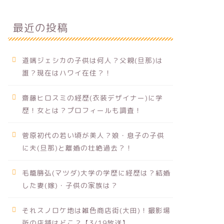
最近の投稿
道端ジェシカの子供は何人？父親(旦那)は
誰？現在はハワイ在住？！
齋藤ヒロスミの経歴(衣装デザイナー)に学
歴！女とは？プロフィールも調査！
菅原初代の若い頃が美人？娘・息子の子供
に夫(旦那)と離婚の壮絶過去？！
毛籠勝弘(マツダ)大学の学歴に経歴は？結婚
した妻(嫁)・子供の家族は？
それスノロケ地は雑色商店街(大田)！撮影場
所の店舗はどこ？【3/19放送】