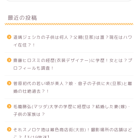
最近の投稿
道端ジェシカの子供は何人？父親(旦那)は誰？現在はハワ
イ在住？！
齋藤ヒロスミの経歴(衣装デザイナー)に学歴！女とは？プ
ロフィールも調査！
菅原初代の若い頃が美人？娘・息子の子供に夫(旦那)と離
婚の壮絶過去？！
毛籠勝弘(マツダ)大学の学歴に経歴は？結婚した妻(嫁)・
子供の家族は？
それスノロケ地は雑色商店街(大田)！撮影場所の店舗はど
こ？【3/19放送】