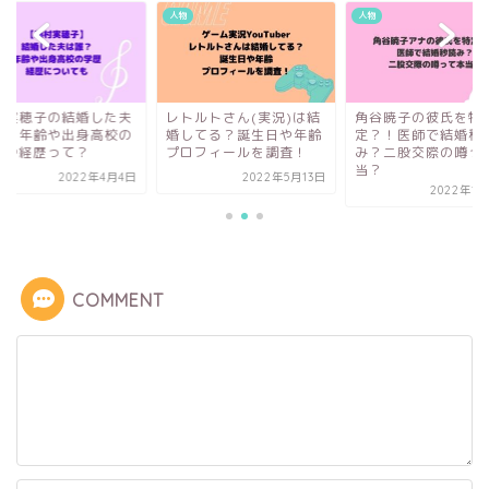
人物
人物
村実穂子の結婚した夫
レトルトさん(実況)は結
角谷暁子の彼氏を特
誰？年齢や出身高校の
婚してる？誕生日や年齢
定？！医師で結婚秒
歴や経歴って？
プロフィールを調査！
み？二股交際の噂っ
当？
2022年4月4日
2022年5月13日
2022年12
COMMENT