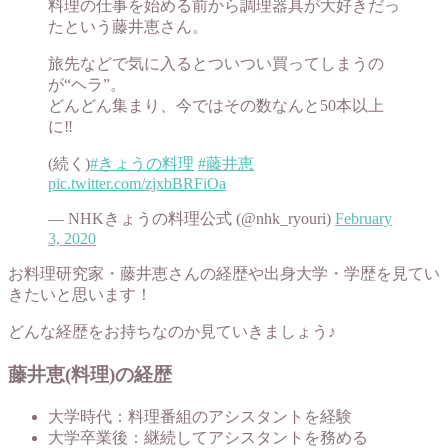
料理の仕事を始める前から調理器具が大好きだっ
たという藤井恵さん。
旅先などで気に入るとついつい買ってしまうの
が“ヘラ”。
どんどん集まり、今ではその数なんと50本以上
に‼
(続く)
#きょうの料理
#藤井恵
pic.twitter.com/zjxbBRFiOa
— NHKきょうの料理公式 (@nhk_ryouri)
February
3, 2020
お料理研究家・藤井恵さんの経歴や出身大学・学歴を見てい
きたいと思います！
どんな経歴をお持ちなのか見ていきましょう♪
藤井恵(料理)の経歴
大学時代：料理番組のアシスタントを経験
大学卒業後：継続してアシスタントを務める