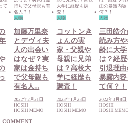
人物
人物
人物
の
加藤万里奈
コットンき
三田皓介
年
とデヴィ夫
ょんの実
読み方や
人の出会い
家・父親や
齢に大学
や
はなぜ？実
母親に兄弟
は？経歴
の
家は金持ち
は？高校大
引退理由
っ
で父母親も
学に経歴も
暴露内容
有名人...
調査！
て何？！
2022年2月21日
2023年1月28日
2022年3月8日
HOSHI
HOSHI
HOSHI
O
HOSHI MEMO
HOSHI MEMO
HOSHI MEM
COMMENT