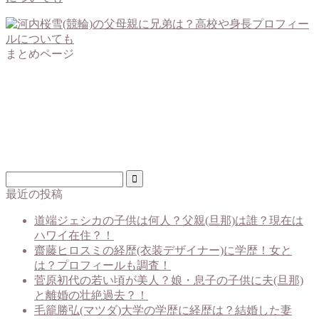
まとめページ
最近の投稿
道端ジェシカの子供は何人？父親(旦那)は誰？現在は
ハワイ在住？！
齋藤ヒロスミの経歴(衣装デザイナー)に学歴！女と
は？プロフィールも調査！
菅原初代の若い頃が美人？娘・息子の子供に夫(旦那)
と離婚の壮絶過去？！
毛籠勝弘(マツダ)大学の学歴に経歴は？結婚した妻