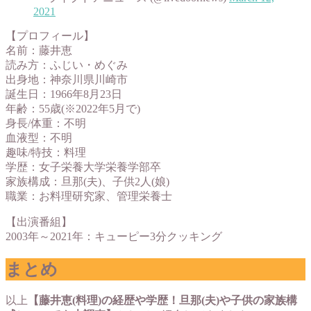
2021
【プロフィール】
名前：藤井恵
読み方：ふじい・めぐみ
出身地：神奈川県川崎市
誕生日：1966年8月23日
年齢：55歳(※2022年5月で)
身長/体重：不明
血液型：不明
趣味/特技：料理
学歴：女子栄養大学栄養学部卒
家族構成：旦那(夫)、子供2人(娘)
職業：お料理研究家、管理栄養士
【出演番組】
2003年～2021年：キューピー3分クッキング
まとめ
以上
【藤井恵(料理)の経歴や学歴！旦那(夫)や子供の家族構