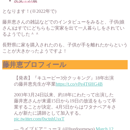
次女：27歳
となります！(※2022年で)
藤井恵さんの雑誌などでのインタビューをみると、子供(娘
さん)はすでにどちらもご実家を出て一人暮らしをされてい
るようでした＾＾
長野県に家を購入されたのも、子供が手を離れたからという
ことが大きかったようですよ！
藤井恵プロフィール
【発表】『キユーピー3分クッキング』18年出演
の藤井恵先生が卒業
https://t.co/vPe4T6HG4B
2003年3月24日以来、約18年にわたって出演した
藤井恵さんが来週15日から19日の放送をもって卒
業することが決定。4月5日からはワタナベアキさ
んが新たに講師として加入する。
pic.twitter.com/0sctnhUsxT
— ライブドアニュース (@livedoornews)
March 12,