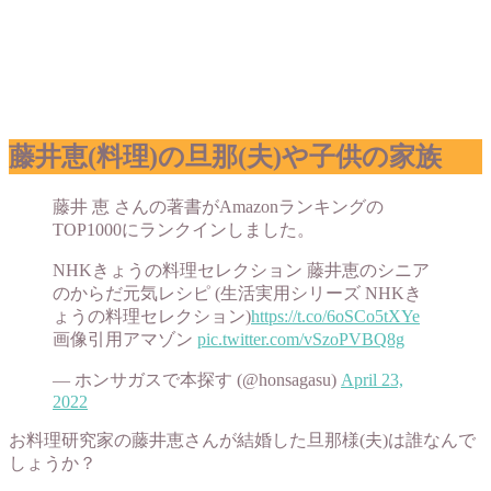
藤井恵(料理)の旦那(夫)や子供の家族
藤井 恵 さんの著書がAmazonランキングの
TOP1000にランクインしました。
NHKきょうの料理セレクション 藤井恵のシニア
のからだ元気レシピ (生活実用シリーズ NHKき
ょうの料理セレクション)
https://t.co/6oSCo5tXYe
画像引用アマゾン
pic.twitter.com/vSzoPVBQ8g
— ホンサガスで本探す (@honsagasu)
April 23,
2022
お料理研究家の藤井恵さんが結婚した旦那様(夫)は誰なんで
しょうか？