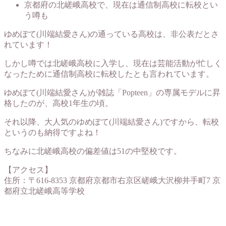
京都府の北嵯峨高校で、現在は通信制高校に転校とい
う噂も
ゆめぽて(川端結愛さん)の通っている高校は、非公表だとさ
れています！
しかし噂では北嵯峨高校に入学し、現在は芸能活動が忙しく
なったために通信制高校に転校したとも言われています。
ゆめぽて(川端結愛さん)が雑誌「Popteen」の専属モデルに昇
格したのが、高校1年生の頃。
それ以降、大人気のゆめぽて(川端結愛さん)ですから、転校
というのも納得ですよね！
ちなみに北嵯峨高校の偏差値は51の中堅校です。
【アクセス】
住所：〒616-8353 京都府京都市右京区嵯峨大沢柳井手町7 京
都府立北嵯峨高等学校