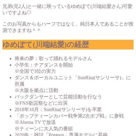
兄弟(兄2人)と一緒に映っているゆめぽて(川端結愛さん)可愛
いですよね♡
このお写真からもハーフではなく、純日本人であることが推
測できますね＾＾
ゆめぽて(川端結愛)の経歴
将来の夢：歌って踊れるモデルさん
小学生：チアダンスを開始
※全国で3位の実力
ダンス＆ボーカルユニット「SunRisa(サンリーサ)」に
所属
※大阪を拠点に活動
バックダンサーとして芸能活動を行なう
※FNS歌謡祭などに出演
2018年10月：SunRisa(サンリーサ)を卒業
「ポップティーンカバー戦争第2次ポプ戦」に参戦
※Abema TVで放送
※ティーンに大人気の番組
2020年：雑誌「Popteen」専属モデルに昇格