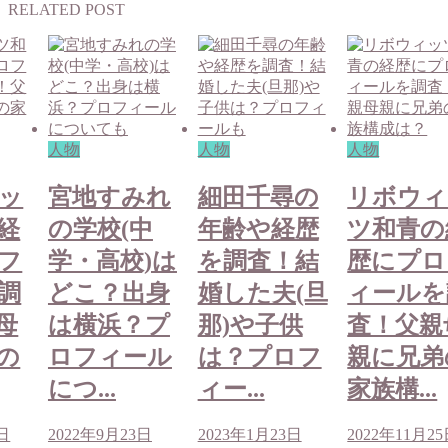
RELATED POST
人物
人物
人物
ッ
宮地すみれ
細田千尋の
リボウィ
経
の学校(中
年齢や経歴
ツ和青の
フ
学・高校)は
を調査！結
歴にプロ
調
どこ？出身
婚した夫(旦
ィールを
母
は横浜？プ
那)や子供
査！父親
の
ロフィール
は？プロフ
親に兄弟
につ...
ィー...
家族構...
5日
2022年9月23日
2023年1月23日
2022年11月2