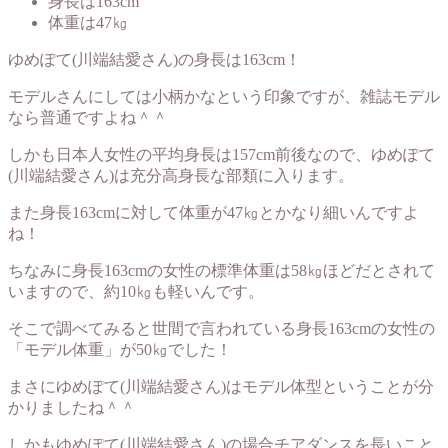
身長は163cm
体重は47㎏
ゆめぽて(川端結愛さん)の身長は163cm！
モデルさんにしては小柄かなという印象ですが、雑誌モデル
なら普通ですよね＾＾
しかも日本人女性の平均身長は157cm前後なので、ゆめぽて
(川端結愛さん)は充分高身長な部類に入ります。
また身長163cmに対して体重が47㎏とかなり細いんですよ
ね！
ちなみに身長163cmの女性の標準体重は58㎏ほどだとされて
いますので、約10㎏も軽いんです。
そこで調べてみると世間で言われている身長163cmの女性の
「モデル体重」が50㎏でした！
まさにゆめぽて(川端結愛さん)はモデル体型ということが分
かりましたね＾＾
しかもゆめぽて(川端結愛さん)の場合チアダンスを長いこと