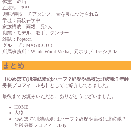
体重：47㎏
血液型：B型
趣味/特技：チアダンス、舌を鼻につけられる
学歴：高校在学中
家族構成：両親、兄2人
職業：モデル、歌手、ダンサー
雑誌：Popteen
グループ：MAGICOUR
所属事務所：Whole World Media、元ホリプロデジタル
まとめ
【
ゆめぽて(川端結愛)はハーフ？経歴や高校は北嵯峨？年齢
身長プロフィールも
】としてご紹介してきました。
最後までお読みいただき、ありがとうございました。
HOME
人物
ゆめぽて(川端結愛)はハーフ？経歴や高校は北嵯峨？
年齢身長プロフィールも