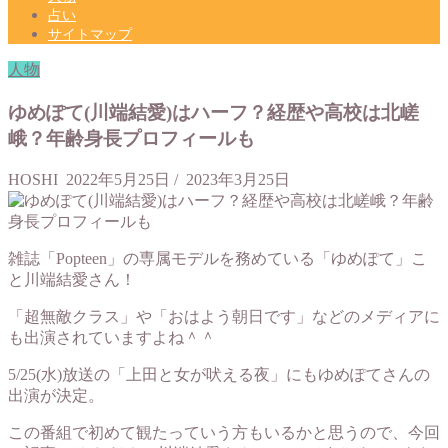
占い
サイトマップ
人物
ゆめぽて(川端結愛)はハーフ？経歴や高校は北嵯
峨？年齢身長プロフィールも
HOSHI
2022年5月25日
/
2023年3月25日
雑誌「Popteen」の専属モデルを務めている「ゆめぽて」こ
と川端結愛さん！
「超無敵クラス」や「おはよう朝日です」などのメディアに
も出演されていますよね＾＾
5/25(水)放送の「上田と女が吠える夜」にもゆめぽてさんの
出演が決定。
この番組で初めて観たっていう方もいるかと思うので、今回