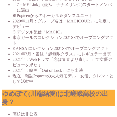
「7＋ME Link」(読み：ナナメリンク)スタートメンバ
ーに選出
※Popteenからのボーカル＆ダンスユニット
2020年11月：グループ名は「MAGICOUR」に決定し
デビュー
※デジタル配信「MAGIC」
東京ガールズコレクション2021SSでオープニングアク
ト
KANSAIコレクション2021SSでオープニングアクト
2021年3月：番組「超無敵クラス」にレギュラー出演
2021年：Webドラマ「恋は青春より青し。」で女優デ
ビューを果たす
2021年：映画「Out of Luck」にも出演
現在：雑誌Popteenの大人気モデル、女優、タレントと
して活動中
ゆめぽて(川端結愛)は北嵯峨高校の出
身？
高校は非公表