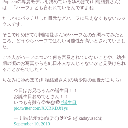
Popteenの専属モデルを務めているゆめぽて(川端結愛さん)
は、「ハーフ」とも言われているんですよね！
たしかにパッチリした目元などハーフに見えなくもないルッ
クスです。
そこでゆめぽて(川端結愛さん)がハーフなのか調べてみたと
ころ、どうやらハーフではない可能性が高いとされていまし
た。
ご本人がハーフについて何も言及されていないことや、幼少
期の頃のお写真からも純日本人なんじゃないかと見受けられ
ることからでした＾＾
ちなみにゆめぽて(川端結愛さん)の幼少期の画像がこちら↓
今日はお兄ちゃんの誕生日！！
お誕生日おめでとさん！！
いつも有難う😌🧡🎂🐵
#誕生日
pic.twitter.com/XXRKDJf1ys
— 川端結愛(ゆめぽて)🐰➰🌸 (@kadayusachi)
September 10, 2019