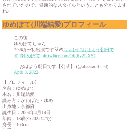
されていたので、健康的なスタイルということも分かります
ね♪
ゆめぽて(川端結愛)プロフィール
この後
ゆめぽてちゃん
7:36頃〜初出演です🐰🌸
#おは朝
#おはよう朝日で
す
#ゆめぽて
pic.twitter.com/OIgRz2UX57
— おはよう朝日です【公式】 (@ohaasaofficial)
April 3, 2022
【プロフィール】
名前：ゆめぽて
本名：川端結愛
読み方：かわばた・ゆめ
出身地：京都府
誕生日：2004年4月14日
年齢：18歳(※2022年で)
身長：163cm