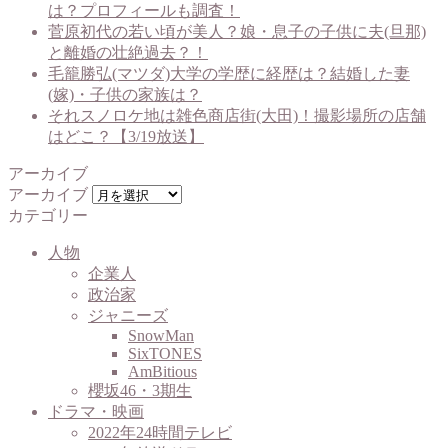
は？プロフィールも調査！
菅原初代の若い頃が美人？娘・息子の子供に夫(旦那)
と離婚の壮絶過去？！
毛籠勝弘(マツダ)大学の学歴に経歴は？結婚した妻
(嫁)・子供の家族は？
それスノロケ地は雑色商店街(大田)！撮影場所の店舗
はどこ？【3/19放送】
アーカイブ
アーカイブ
カテゴリー
人物
企業人
政治家
ジャニーズ
SnowMan
SixTONES
AmBitious
櫻坂46・3期生
ドラマ・映画
2022年24時間テレビ