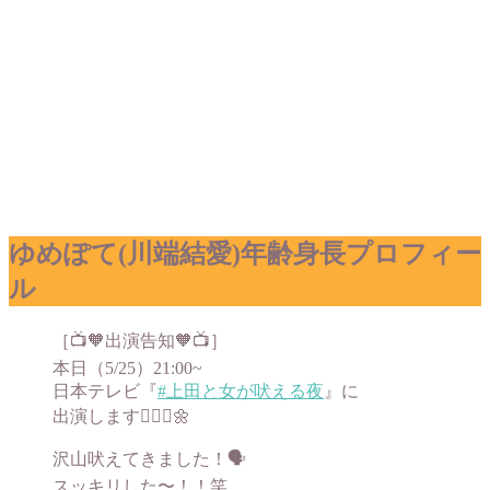
ゆめぽて(川端結愛)年齢身長プロフィー
ル
［📺🧡出演告知🧡📺］
本日（5/25）21:00~
日本テレビ『
#上田と女が吠える夜
』に
出演します👱🏻‍♀️🌼
沢山吠えてきました！🗣
スッキリした〜！！笑