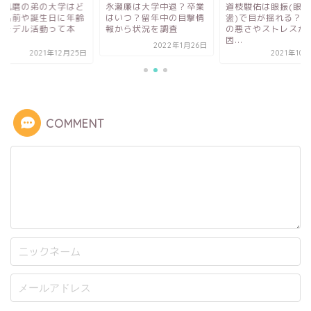
池風磨の弟の大学はど
永瀬廉は大学中退？卒業
道枝駿佑は眼振(眼球
？名前や誕生日に年齢
はいつ？留年中の目撃情
盪)で目が揺れる？視
？モデル活動って本
報から状況を調査
の悪さやストレスが
.
因...
2022年1月26日
2021年12月25日
2021年10
COMMENT