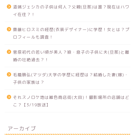
道端ジェシカの子供は何人？父親(旦那)は誰？現在はハワ
イ在住？！
齋藤ヒロスミの経歴(衣装デザイナー)に学歴！女とは？プ
ロフィールも調査！
菅原初代の若い頃が美人？娘・息子の子供に夫(旦那)と離
婚の壮絶過去？！
毛籠勝弘(マツダ)大学の学歴に経歴は？結婚した妻(嫁)・
子供の家族は？
それスノロケ地は雑色商店街(大田)！撮影場所の店舗はど
こ？【3/19放送】
アーカイブ