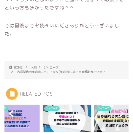
という方も多かったですね＾＾
では最後までお読みいただきありがとうございまし
た。
HOME
人物
ジャニーズ
吉澤閑也の美容院はどこ？彼女(美容師)は誰？目撃情報から特定？！
RELATED POST
ニーズ
ジャニーズ
ジャニーズ