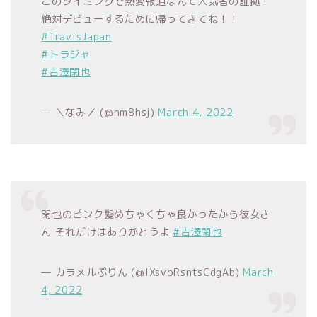
このタイミングで熱愛報道なんて人気者の証拠！
絶対デビューするために帰ってきてね！！
#TravisJapan
#トラジャ
#吉澤閑也
— ＼なみ／ (@nm8hsj)
March 4, 2022
閑也のピンク髪めちゃくちゃ良かったから彼女さ
ん それだけはありがとうよ
#吉澤閑也
— カラメルぷりん (@IXsvoRsntsCdgAb)
March
4, 2022