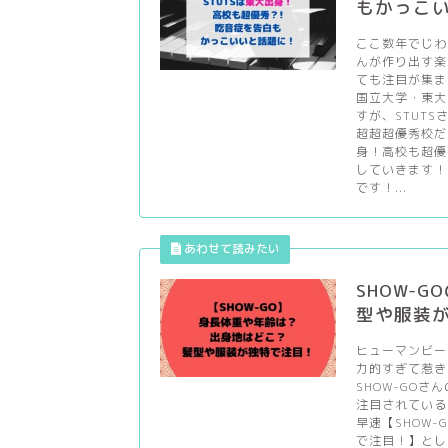
もかっこ
ここ数年でじわ
んが作り出す楽
ても注目が集ま
国立大学・東大
すが、STUT
超超超優秀校だ
身！高校も超優
していきます！
です！...
SHOW-
型や服装
ヒューマンビー
力的すぎて惹き
SHOW-GO
注目されている
早速【SHOW
で注目！】とし