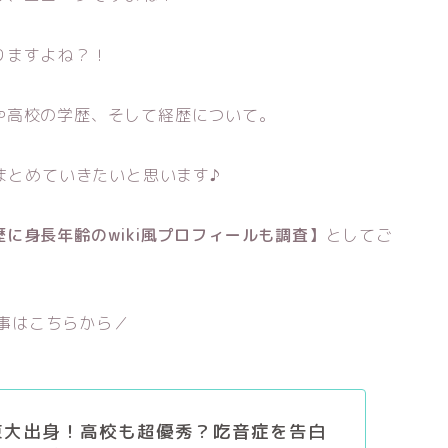
りますよね？！
や高校の学歴、そして経歴について。
もまとめていきたいと思います♪
に身長年齢のwiki風プロフィールも調査】
としてご
事はこちらから／
は東大出身！高校も超優秀？吃音症を告白