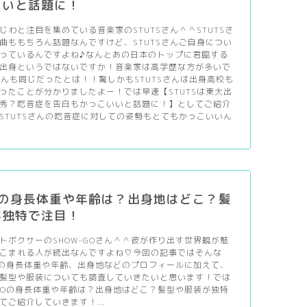
いいと話題に！
じわと注目を集めている音楽家のSTUTSさん＾＾STUTSさ
曲ももちろん話題なんですけど、STUTSさんご自身につい
っているんですよね♪なんとあの日本のトップに君臨する
出身というではないですか！音楽家は高学歴な方が多いで
Sさんも同じだったとは！！驚しかもSTUTSさんは出身高校も
ったことが分かりましたよー！では早速【STUTSは東大出
秀？吃音症を告白もかっこいいと話題に！】としてご紹介
STUTSさんの吃音症に対しての姿勢もとてもかっこいいん
GOの身長体重や年齢は？出身地はどこ？髪
が独特で注目！
トボクサーのSHOW-GOさん＾＾彼が作り出す世界観が魅
こまれる人が続出なんですよね♡今回の記事ではそんな
さんの身長体重や年齢、出身地などのプロフィールに加えて、
髪型や服装についても調査していきたいと思います！では
-GOの身長体重や年齢は？出身地はどこ？髪型や服装が独特
てご紹介していきます！...