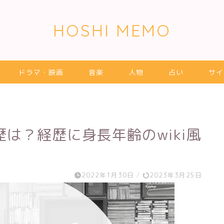
HOSHI MEMO
ドラマ・映画
音楽
人物
占い
サイ
は？経歴に身長年齢のwiki風
2022年1月30日
/
2023年3月25日