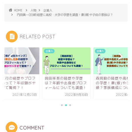
HOME
人物
企業人
内田眞一(日銀)経歴に高校・大学の学歴を調査！妻(嫁)や子供の家族は？
RELATED POST
人
企業人
企業人
家正行の経歴やプロフ
岡田祥吾の経歴や学歴
森岡毅の経歴や高校
ールって？年収額がヤ
は？年齢や出身地プロフ
の学歴！妻(嫁)や子
すぎて驚愕？！
ィールについても調査！
娘？家族構成について.
2021年12月23日
2022年9月30日
2022年6月
COMMENT