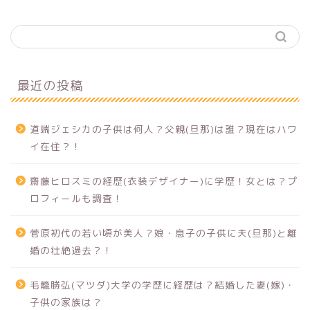
最近の投稿
道端ジェシカの子供は何人？父親(旦那)は誰？現在はハワ
イ在住？！
齋藤ヒロスミの経歴(衣装デザイナー)に学歴！女とは？プ
ロフィールも調査！
菅原初代の若い頃が美人？娘・息子の子供に夫(旦那)と離
婚の壮絶過去？！
毛籠勝弘(マツダ)大学の学歴に経歴は？結婚した妻(嫁)・
子供の家族は？