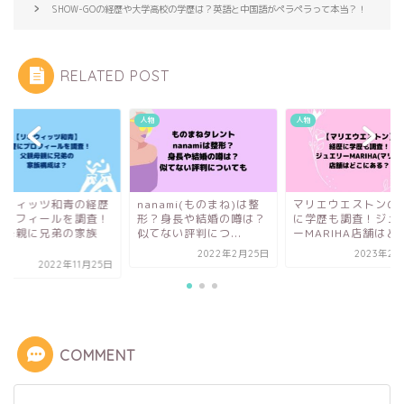
SHOW-GOの経歴や大学高校の学歴は？英語と中国語がペラペラって本当？！
RELATED POST
人物
人物
ボウィッツ和青の経歴
nanami(ものまね)は整
マリエウエストンの
プロフィールを調査！
形？身長や結婚の噂は？
に学歴も調査！ジュ
親母親に兄弟の家族
似てない評判につ...
ーMARIHA店舗はど..
.
2022年2月25日
2023年2月
2022年11月25日
COMMENT