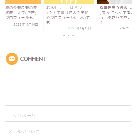
井麻椰の父親母親の家
鈴木セリーナはバツ
松岡宏泰の結婚した
は？経歴・大学(学歴)
3？！子供は何人？年齢
(嫁)や子供や家系が
年齢プロフィールも...
やプロフィールについて
い！経歴や学歴につ
も
て...
2022年11月14日
2023年1月11日
2022年3月
COMMENT