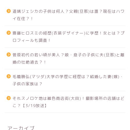
道端ジェシカの子供は何人？父親(旦那)は誰？現在はハワ
イ在住？！
齋藤ヒロスミの経歴(衣装デザイナー)に学歴！女とは？プ
ロフィールも調査！
菅原初代の若い頃が美人？娘・息子の子供に夫(旦那)と離
婚の壮絶過去？！
毛籠勝弘(マツダ)大学の学歴に経歴は？結婚した妻(嫁)・
子供の家族は？
それスノロケ地は雑色商店街(大田)！撮影場所の店舗はど
こ？【3/19放送】
アーカイブ