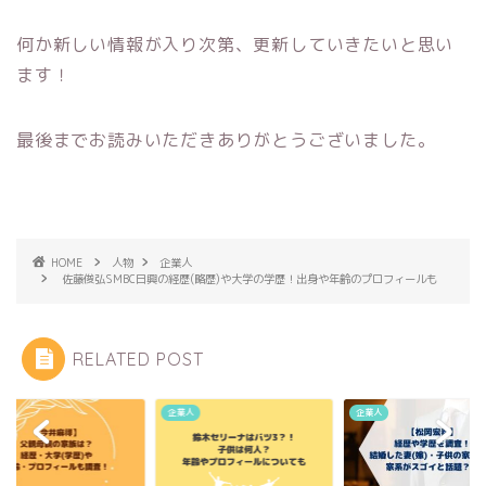
何か新しい情報が入り次第、更新していきたいと思い
ます！
最後までお読みいただきありがとうございました。
HOME
人物
企業人
佐藤俊弘SMBC日興の経歴(略歴)や大学の学歴！出身や年齢のプロフィールも
RELATED POST
人
企業人
企業人