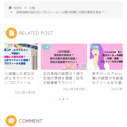
HOME
人物
坂野旭飛の読み方にプロフィール！父親や母親に兄弟の家族も有名？！
RELATED POST
人物
人物
部彰と結婚した彼女は
石井美保の経歴は？娘や
楽天ガールズmizuki
？絵が上手でイケメン
旦那の家族を調査！自宅
襄)の経歴や年齢身長
話題！プロフィール
が超豪華でヤバイ！
ロフィールを大調...
.
2022年3月10日
2022年5月
2022年2月3日
COMMENT