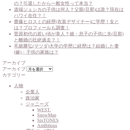
の？引退したから一般女性って本当？
道端ジェシカの子供は何人？父親(旦那)は誰？現在は
ハワイ在住？！
齋藤ヒロスミの経歴(衣装デザイナー)に学歴！女と
は？プロフィールも調査！
菅原初代の若い頃が美人？娘・息子の子供に夫(旦那)
と離婚の壮絶過去？！
毛籠勝弘(マツダ)大学の学歴に経歴は？結婚した妻
(嫁)・子供の家族は？
アーカイブ
アーカイブ
カテゴリー
人物
企業人
政治家
ジャニーズ
WEST.
SnowMan
SixTONES
AmBitious