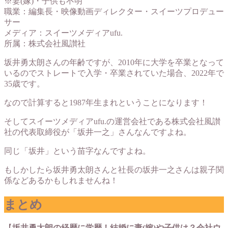
※妻(嫁)・子供も不明
職業：編集長・映像動画ディレクター・スイーツプロデュー
サー
メディア：スイーツメディアufu.
所属：株式会社風讃社
坂井勇太朗さんの年齢ですが、2010年に大学を卒業となって
いるのでストレートで入学・卒業されていた場合、2022年で
35歳です。
なので計算すると1987年生まれということになります！
そしてスイーツメディアufu.の運営会社である株式会社風讃
社の代表取締役が「坂井一之」さんなんですよね。
同じ「坂井」という苗字なんですよね。
もしかしたら坂井勇太朗さんと社長の坂井一之さんは親子関
係などあるかもしれませんね！
まとめ
【
坂井勇太朗の経歴に学歴！結婚に妻(嫁)や子供は？会社ウ