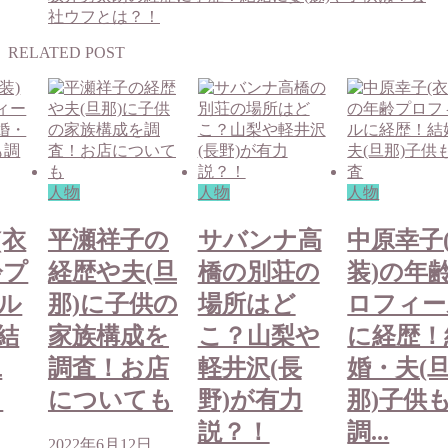
社ウフとは？！
RELATED POST
人物
人物
人物
(衣
平瀬祥子の
サバンナ高
中原幸子
齢プ
経歴や夫(旦
橋の別荘の
装)の年
ル
那)に子供の
場所はど
ロフィー
結
家族構成を
こ？山梨や
に経歴！
旦
調査！お店
軽井沢(長
婚・夫(
も
についても
野)が有力
那)子供
説？！
調...
2022年6月12日