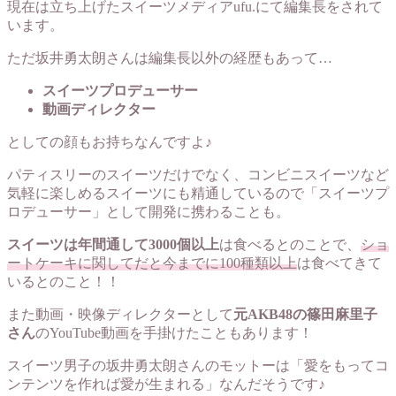
現在は立ち上げたスイーツメディアufu.にて編集長をされて
います。
ただ坂井勇太朗さんは編集長以外の経歴もあって…
スイーツプロデューサー
動画ディレクター
としての顔もお持ちなんですよ♪
パティスリーのスイーツだけでなく、コンビニスイーツなど
気軽に楽しめるスイーツにも精通しているので「スイーツプ
ロデューサー」として開発に携わることも。
スイーツは年間通して3000個以上
は食べるとのことで、
ショ
ートケーキに関してだと今までに100種類以上
は食べてきて
いるとのこと！！
また動画・映像ディレクターとして
元AKB48の篠田麻里子
さん
のYouTube動画を手掛けたこともあります！
スイーツ男子の坂井勇太朗さんのモットーは「愛をもってコ
ンテンツを作れば愛が生まれる」なんだそうです♪