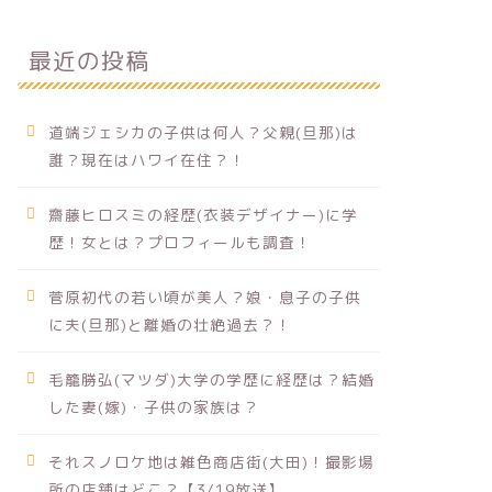
最近の投稿
道端ジェシカの子供は何人？父親(旦那)は
誰？現在はハワイ在住？！
齋藤ヒロスミの経歴(衣装デザイナー)に学
歴！女とは？プロフィールも調査！
菅原初代の若い頃が美人？娘・息子の子供
に夫(旦那)と離婚の壮絶過去？！
毛籠勝弘(マツダ)大学の学歴に経歴は？結婚
した妻(嫁)・子供の家族は？
それスノロケ地は雑色商店街(大田)！撮影場
所の店舗はどこ？【3/19放送】