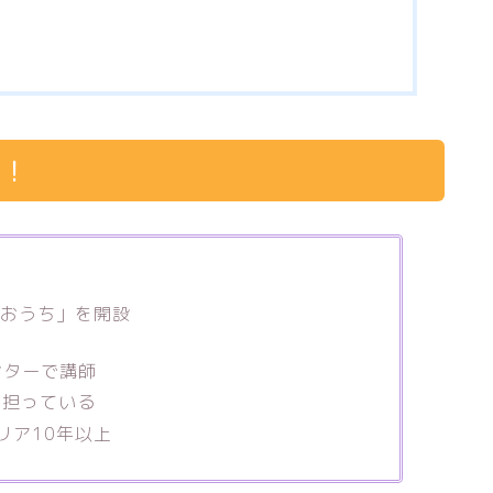
査！
ろいおうち」を開設
ンターで講師
も担っている
リア10年以上