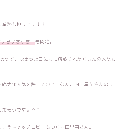
う業務も担っています！
「きいろいおうち」
も開始。
あって、決まった日にちに解放されたくさんの人たち
ら絶大な人気を誇っていて、なんと内田早苗さんのフ
んだそうですよ＾＾
というキャッチコピーもつく内田早苗さん。