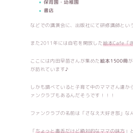
保育園・幼稚園
書店
などでの講演会に、出版社にて研修講師とい
また2011年には自宅を開放した
絵本Cafe
ここには内田早苗さんが集めた
絵本1500冊
が
が訪れています♪
しかも調べていると子育て中のママさん達か
ァンクラブもあるんだそうです！！！
ファンクラブの名前は「さなえ大好き部」な
「
ちょっと毒舌だけど絶対的なママの味方
」