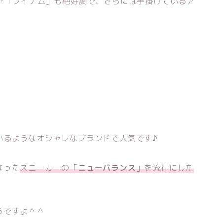
ア「フイナム」も絶好調で、さらには手掛けているア
いるようなオシャレなブランドで人気です♪
なった
スニーカーの「
ニューバランス
」を流行にした
うですよ＾＾