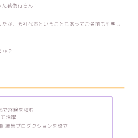
った蔡俊行さん！
したが、会社代表ということもあってお名前も判明し
うか？
集部で経験を積む
して活躍
所兼 編集プロダクションを設立