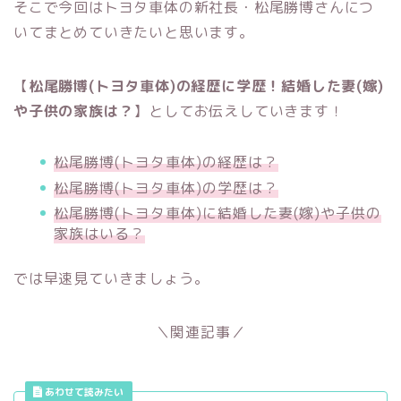
そこで今回はトヨタ車体の新社長・松尾勝博さんにつ
いてまとめていきたいと思います。
【
松尾勝博(トヨタ車体)の経歴に学歴！結婚した妻(嫁)
や子供の家族は？
】としてお伝えしていきます！
松尾勝博(トヨタ車体)の経歴は？
松尾勝博(トヨタ車体)の学歴は？
松尾勝博(トヨタ車体)に結婚した妻(嫁)や子供の
家族はいる？
では早速見ていきましょう。
＼関連記事／