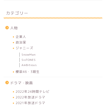
カテゴリー
人物
企業人
政治家
ジャニーズ
SnowMan
SixTONES
AmBitious
櫻坂46・3期生
ドラマ・映画
2022年24時間テレビ
2022年放送ドラマ
2021年放送ドラマ