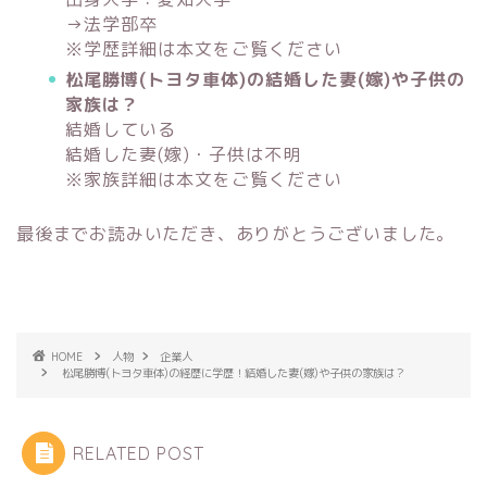
→法学部卒
※学歴詳細は本文をご覧ください
松尾勝博(トヨタ車体)の結婚した妻(嫁)や子供の
家族は？
結婚している
結婚した妻(嫁)・子供は不明
※家族詳細は本文をご覧ください
最後までお読みいただき、ありがとうございました。
HOME
人物
企業人
松尾勝博(トヨタ車体)の経歴に学歴！結婚した妻(嫁)や子供の家族は？
RELATED POST