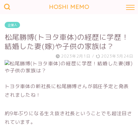
HOSHI MEMO
企業人
松尾勝博(トヨタ車体)の経歴に学歴！
結婚した妻(嫁)や子供の家族は？
2023年2月1日
/
2023年3月24日
トヨタ車体の新社長に松尾勝博さんが就任予定と発表
されましたね！
約9年ぶりになる生え抜き社長ということでも超注目さ
れています。