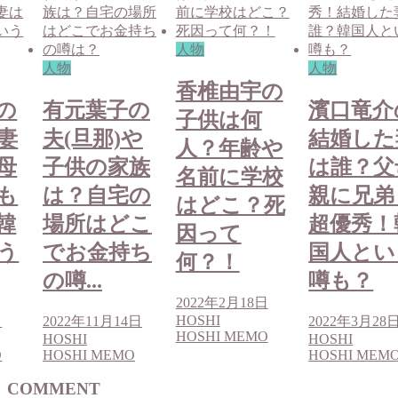
人物
人物
人物
香椎由宇の
の
有元葉子の
濱口竜介
子供は何
妻
夫(旦那)や
結婚した
人？年齢や
母
子供の家族
は誰？父
名前に学校
も
は？自宅の
親に兄弟
はどこ？死
韓
場所はどこ
超優秀！
因って
う
でお金持ち
国人とい
何？！
の噂...
噂も？
2022年2月18日
HOSHI
日
2022年11月14日
2022年3月28
HOSHI MEMO
HOSHI
HOSHI
O
HOSHI MEMO
HOSHI MEM
COMMENT