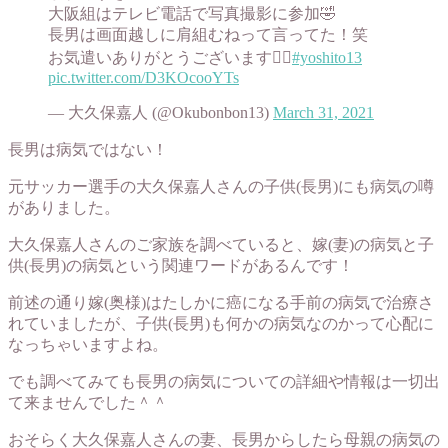
大阪組はテレビ電話で写真撮影に参加🤣
長男は画面越しに肩組むねって言ってた！笑
お気遣いありがとうございます🙇‍♂️
#yoshito13
pic.twitter.com/D3KOcooYTs
— 大久保嘉人 (@Okubonbon13)
March 31, 2021
長男は病気ではない！
元サッカー選手の大久保嘉人さんの子供(長男)にも病気の噂
がありました。
大久保嘉人さんのご家族を調べていると、嫁(妻)の病気と子
供(長男)の病気という関連ワードがあるんです！
前述の通り嫁(奥様)はたしかに癌になる手前の病気で治療さ
れていましたが、子供(長男)も何かの病気なのかって心配に
なっちゃいますよね。
でも調べてみても長男の病気についての詳細や情報は一切出
て来ませんでした＾＾
おそらく大久保嘉人さんの妻、長男からしたら母親の病気の