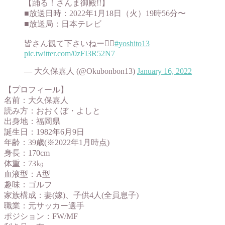
【踊る！さんま御殿!!】
■放送日時：2022年1月18日（火）19時56分〜
■放送局：日本テレビ
皆さん観て下さいねー🙇‍♂️
#yoshito13
pic.twitter.com/0zFI3R52N7
— 大久保嘉人 (@Okubonbon13)
January 16, 2022
【プロフィール】
名前：大久保嘉人
読み方：おおくぼ・よしと
出身地：福岡県
誕生日：1982年6月9日
年齢：39歳(※2022年1月時点)
身長：170cm
体重：73㎏
血液型：A型
趣味：ゴルフ
家族構成：妻(嫁)、子供4人(全員息子)
職業：元サッカー選手
ポジション：FW/MF