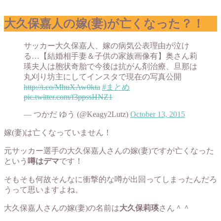
大久保嘉人の嫁(妻)が亡くなった？！
サッカー大久保嘉人、嫁の病気公表理由が泣け
る…【結婚相手妻＆子供の家族画像有】奥さん莉
瑛夫人は胞状奇胎で今後は抗がん剤治療、旦那は
丸刈り坊主にしてインスタで現在の写真公開
http://t.co/MhuXAw0kta
#まとめ
pic.twitter.com/f3ppssHNZ1
— つかだ ゆう (@Keagy2Lutz)
October 13, 2015
嫁(妻)は亡くなっていません！
元サッカー選手の大久保嘉人さんの嫁(妻)ですが亡くなった
という
噂はデマ
です！
そもそも何故そんなに衝撃的な噂が出回ってしまったんだろ
うって思いますよね。
大久保嘉人さんの嫁(妻)の名前は
大久保莉瑛
さん＾＾