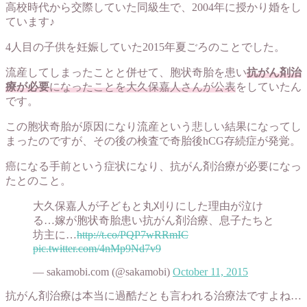
高校時代から交際していた同級生で、2004年に授かり婚をし
ています♪
4人目の子供を妊娠していた2015年夏ごろのことでした。
流産してしまったことと併せて、胞状奇胎を患い
抗がん剤治
療が必要
になったことを大久保嘉人さんが公表
をしていたん
です。
この胞状奇胎が原因になり流産という悲しい結果になってし
まったのですが、その後の検査で奇胎後hCG存続症が発覚。
癌になる手前という症状になり、抗がん剤治療が必要になっ
たとのこと。
大久保嘉人が子どもと丸刈りにした理由が泣け
る…嫁が胞状奇胎患い抗がん剤治療、息子たちと
坊主に…
http://t.co/PQP7wRRmIC
pic.twitter.com/4nMp9Nd7v9
— sakamobi.com (@sakamobi)
October 11, 2015
抗がん剤治療は本当に過酷だとも言われる治療法ですよね…