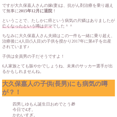
ですが大久保嘉人さんの嫁(妻)は、抗がん剤治療を乗り越え
て無事に
2015年12月に退院
！
ということで、たしかに癌という病気の片鱗はありましたが
亡くなったという噂はデマ
でした＾＾
ちなみに大久保嘉人さん夫婦はこの一件も一緒に乗り超え、
治療後に4人目(5人目)の子供を授かり2017年に第4子を出産
されています♪
子供は全員男の子だそうですよ！
6人家族とても賑やかでしょうね、未来のサッカー選手が出
るかもしれませんね。
大久保嘉人の子供(長男)にも病気の噂
が？！
四男しゆもん誕生日おめでとう🎁
今日で4才。
かわいすぎ。