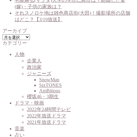
毛籠勝弘(マツダ)大学の学歴に経歴は？結婚した妻
(嫁)・子供の家族は？
それスノロケ地は雑色商店街(大田)！撮影場所の店舗
はどこ？【3/19放送】
アーカイブ
ア
カテゴリー
ー
カ
人物
イ
企業人
ブ
政治家
ジャニーズ
SnowMan
SixTONES
AmBitious
櫻坂46・3期生
ドラマ・映画
2022年24時間テレビ
2022年放送ドラマ
2021年放送ドラマ
音楽
占い