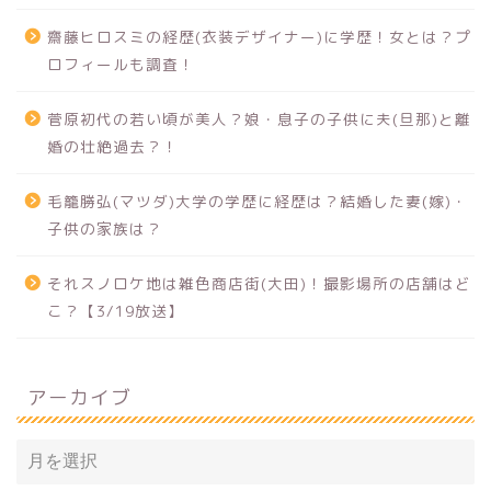
齋藤ヒロスミの経歴(衣装デザイナー)に学歴！女とは？プ
ロフィールも調査！
菅原初代の若い頃が美人？娘・息子の子供に夫(旦那)と離
婚の壮絶過去？！
毛籠勝弘(マツダ)大学の学歴に経歴は？結婚した妻(嫁)・
子供の家族は？
それスノロケ地は雑色商店街(大田)！撮影場所の店舗はど
こ？【3/19放送】
アーカイブ