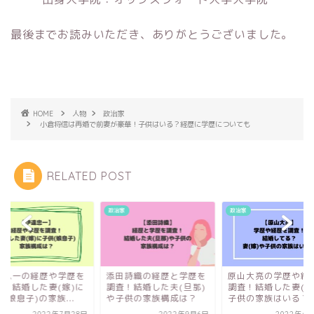
最後までお読みいただき、ありがとうございました。
HOME
人物
政治家
小倉将信は再婚で前妻が豪華！子供はいる？経歴に学歴についても
RELATED POST
家
政治家
政治家
達忠一の経歴や学歴を
添田詩織の経歴と学歴を
原山大亮の学歴や経
査！結婚した妻(嫁)に
調査！結婚した夫(旦那)
調査！結婚した妻(嫁
(娘息子)の家族...
や子供の家族構成は？
子供の家族はいる？