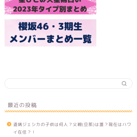
最近の投稿
道端ジェシカの子供は何人？父親(旦那)は誰？現在はハワ
イ在住？！