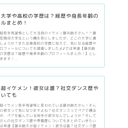
の大学や高校の学歴は？経歴や身長年齢の
ールまとめ！
超若手有望株として大注目のイケメン藤井創太さん＾＾藤
在現役大学生という噂を耳にしましたが、どこの大学に通
しょうか？また出身高校の学歴に加えて、気になる経歴や
ロフィールについても調査しましたよ♪では早速【藤井創
の学歴は？経歴や身長年齢のプロフィールまとめ！】とし
ます！...
が超イケメン！彼女は誰？社交ダンス歴や
ついても
超イケメン若手有望株と言われている藤井創太さん！そん
の彼女って気になりますよね？社交ダンスってペアで踊る
が、ペアを組んでいる相手が彼女なんでしょうか？そして
さんの社交ダンス歴や受賞歴についてもまとめていきたい
は早速【藤井創太が超イケメン！彼女は誰？社交ダンス歴