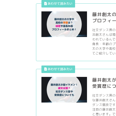
藤井創太
プロフィ
社交ダンス界の
井創太さんは現
われているんで
身長・年齢のプ
太の大学や高校
てご紹介していき
藤井創太
受賞歴に
社交ダンス界の
な藤井創太さん
ダンス競技です
注目の藤井創太
と思います。で