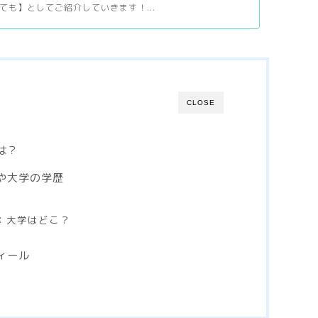
ても】としてご紹介していきます！...
CLOSE
は？
や大学の学歴
歴：大学はどこ？
ィール