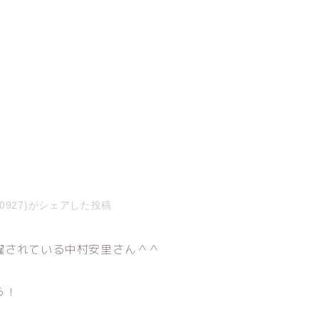
nri0927)がシェアした投稿
躍されている中村安里さん＾＾
う！