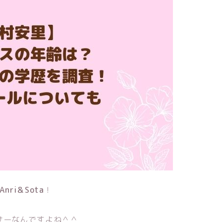
Anri＆Sota
！
サーなんですよね＾＾