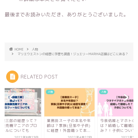
最後までお読みいただき、ありがとうございました。
HOME
人物
マリエウエストンの経歴に学歴も調査！ジュエリーMARIHA店舗はどこにある？
RELATED POST
人物
人物
田健三郎の経歴って？
業務田スー子の本名や年
今泉佑唯とマホトの
動販売機マニアのプロ
齢は？家族(旦那や子供)
は？結婚して離婚済
ィールについても
に経歴！外国籍って本...
み？！子供について
2022年8月23日
2022年4月27日
2022年5月