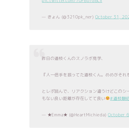
pic.twitter.com/70FBofG8Cx
— きょん (@3210pk_ner)
October 31, 20
昨日の道枝くんのスノラボ見学、
『人一倍手を振ってた道枝くん。めめがそれ
とレポ読んで、リアクション違うけどこのシー
もない良い距離が存在してて良い
#道枝駿
— ★Emma★ (@HeartMichieda)
October 