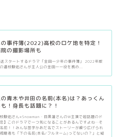
の事件簿(2022)高校のロケ地を特定！
病院の撮影場所も
ら放送スタートするドラマ「金田一少年の事件簿」 2022年版
の道枝駿佑さんが主人公の金田一一役を務め...
の青木や井田の名前(本名)は？あっくん
んも！身長も話題に？！
枝駿佑さん×Snowman・目黒蓮さんのW主演で超話題のド
恋】このドラマで一つ気になることがあるんですよね…そ
名前！！みんな苗字かあだ名でストーリーが繰り広げられ
視聴者も「下の名前(本名/フルネーム)ってないの？」と疑