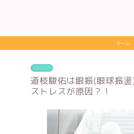
ホーム
ジャニーズ
道枝駿佑は眼振(眼球振盪
ストレスが原因？！