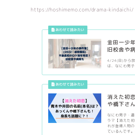
https://hoshimemo.com/drama-kindaichi/
金田一少年
旧校舎や
4/24(日)か
は、なにわ男子
消えた初恋
や橋下さ
なにわ男子・道
ラマ【消えた初
れが登場人物の
ているんです。