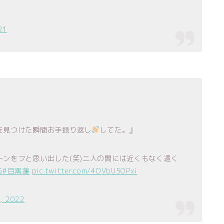
21
を見つけた瞬間お手振り返し
してた。』
ンをフと思い出した(笑)二人の間には近くもなく遠く
佑
#目黒蓮
pic.twitter.com/4DVbU5OPxi
6, 2022