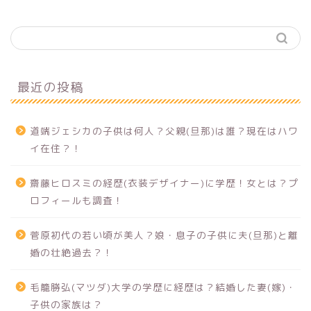
最近の投稿
道端ジェシカの子供は何人？父親(旦那)は誰？現在はハワ
イ在住？！
齋藤ヒロスミの経歴(衣装デザイナー)に学歴！女とは？プ
ロフィールも調査！
菅原初代の若い頃が美人？娘・息子の子供に夫(旦那)と離
婚の壮絶過去？！
毛籠勝弘(マツダ)大学の学歴に経歴は？結婚した妻(嫁)・
子供の家族は？