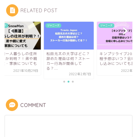
RELATED POST
ニーズ
ジャニーズ
ジャニーズ
黒蓮一人暮らしの住所
松田元太の大学はどこ？
キンプリライブ202
どこか判明？！弟や親
辞めた理由は何？ストー
程予想はいつ？会場
愛犬・家族についても
カー行為が関係して
し込みについても調査.
る？...
2021年10月29日
2022年1
2022年2月7日
COMMENT