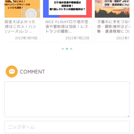
00万回言えばよかった
NICE FLIGHTロケ地の空
夕暮れに手をつなぐ
理監修はこの人！ハン
港や管制塔は羽田！レス
地・撮影場所はどこ
グ(ソース)レシ...
トランの撮影...
撃・遭遇情報につい
2023年1月19日
2022年7月22日
2022年11
COMMENT