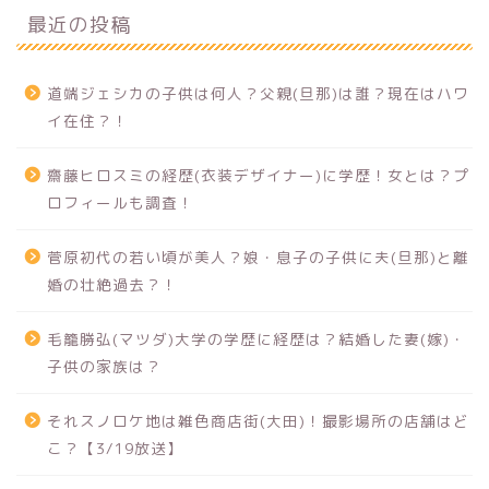
最近の投稿
道端ジェシカの子供は何人？父親(旦那)は誰？現在はハワ
イ在住？！
齋藤ヒロスミの経歴(衣装デザイナー)に学歴！女とは？プ
ロフィールも調査！
菅原初代の若い頃が美人？娘・息子の子供に夫(旦那)と離
婚の壮絶過去？！
毛籠勝弘(マツダ)大学の学歴に経歴は？結婚した妻(嫁)・
子供の家族は？
それスノロケ地は雑色商店街(大田)！撮影場所の店舗はど
こ？【3/19放送】