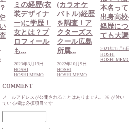
ミの経歴(衣
(カラオケ
？
本名って
装デザイナ
バトル)経歴
や
出身高校
ー)に学歴！
を調査！ア
い
経歴につ
女とは？プ
クターズス
査
ても大調
ロフィール
クール広島
日
2021年12月6
も...
所属...
HOSHI
O
HOSHI MEM
2023年3月19日
2022年10月9日
HOSHI
HOSHI
HOSHI MEMO
HOSHI MEMO
COMMENT
メールアドレスが公開されることはありません。
※
が付い
ている欄は必須項目です