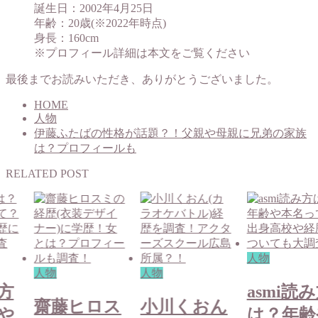
誕生日：2002年4月25日
年齢：20歳(※2022年時点)
身長：160cm
※プロフィール詳細は本文をご覧ください
最後までお読みいただき、ありがとうございました。
HOME
人物
伊藤ふたばの性格が話題？！父親や母親に兄弟の家族
は？プロフィールも
RELATED POST
人物
人物
人物
み方
asmi読
齋藤ヒロス
小川くおん
や
は？年齢