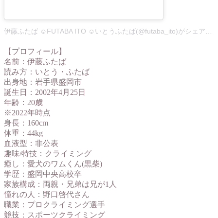
伊藤ふたば ☺︎FUTABA ITO ☺︎いとうふたば(@futaba_ito)がシェアした投稿
【プロフィール】
名前：伊藤ふたば
読み方：いとう・ふたば
出身地：岩手県盛岡市
誕生日：2002年4月25日
年齢：20歳
※2022年時点
身長：160cm
体重：44kg
血液型：非公表
趣味/特技：クライミング
癒し：愛犬のワムくん(黒柴)
学歴：盛岡中央高校卒
家族構成：両親・兄弟は兄が1人
憧れの人：野口啓代さん
職業：プロクライミング選手
競技：スポーツクライミング