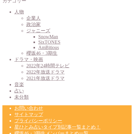
カテゴリー
人物
企業人
政治家
ジャニーズ
SnowMan
SixTONES
AmBitious
櫻坂46・3期生
ドラマ・映画
2022年24時間テレビ
2022年放送ドラマ
2021年放送ドラマ
音楽
占い
未分類
お問い合わせ
サイトマップ
プライバシーポリシー
星ひとみ占いタイプ別記事一覧まとめ！
櫻坂46・3期生メンバーまとめ一覧