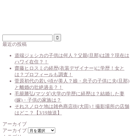
最近の投稿
道端ジェシカの子供は何人？父親(旦那)は誰？現在は
ハワイ在住？！
齋藤ヒロスミの経歴(衣装デザイナー)に学歴！女と
は？プロフィールも調査！
菅原初代の若い頃が美人？娘・息子の子供に夫(旦那)
と離婚の壮絶過去？！
毛籠勝弘(マツダ)大学の学歴に経歴は？結婚した妻
(嫁)・子供の家族は？
それスノロケ地は雑色商店街(大田)！撮影場所の店舗
はどこ？【3/19放送】
アーカイブ
アーカイブ