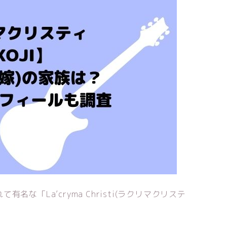
な「La’cryma Christi(ラクリマクリステ