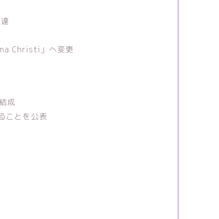
友達
a Christi」へ変更
i再結成
いることを公表