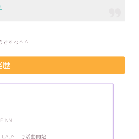
7
うですね＾＾
経歴
FINN
D-LADY」で活動開始