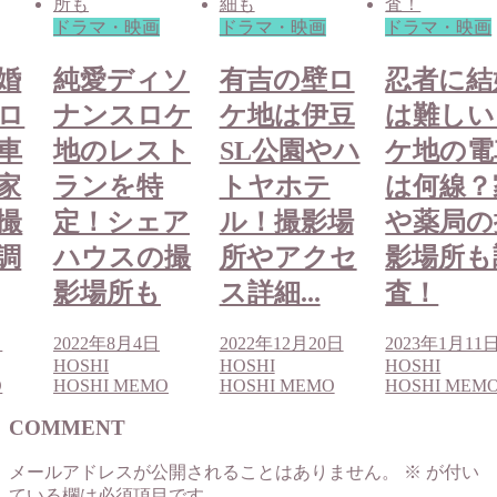
ドラマ・映画
ドラマ・映画
ドラマ・映画
婚
純愛ディソ
有吉の壁ロ
忍者に結
ロ
ナンスロケ
ケ地は伊豆
は難しい
車
地のレスト
SL公園やハ
ケ地の電
家
ランを特
トヤホテ
は何線？
撮
定！シェア
ル！撮影場
や薬局の
調
ハウスの撮
所やアクセ
影場所も
影場所も
ス詳細...
査！
日
2022年8月4日
2022年12月20日
2023年1月11
HOSHI
HOSHI
HOSHI
O
HOSHI MEMO
HOSHI MEMO
HOSHI MEM
COMMENT
メールアドレスが公開されることはありません。
※
が付い
ている欄は必須項目です