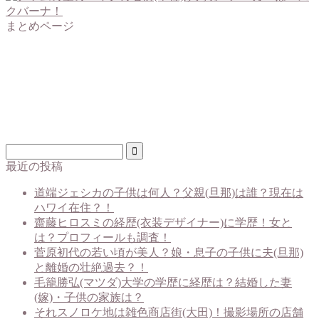
まとめページ
最近の投稿
道端ジェシカの子供は何人？父親(旦那)は誰？現在は
ハワイ在住？！
齋藤ヒロスミの経歴(衣装デザイナー)に学歴！女と
は？プロフィールも調査！
菅原初代の若い頃が美人？娘・息子の子供に夫(旦那)
と離婚の壮絶過去？！
毛籠勝弘(マツダ)大学の学歴に経歴は？結婚した妻
(嫁)・子供の家族は？
それスノロケ地は雑色商店街(大田)！撮影場所の店舗