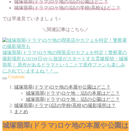
城塚翡翠(ドラマ)ロケ地の3話の公園はどこ？
城塚翡翠(ドラマ)ロケ地の3話の学校(高校)はどこ？
では早速見ていきましょう♪
＼関連記事はこちら／
城塚翡翠(ドラマ)ロケ地の喫茶店やカフェを特定！警察署の
撮影場所も
10/16(日)から放送がスタートする霊媒探偵・城塚
翡翠！ 原作があるドラマということで原作ファンも楽しみ
にされていますよね＾＾ ...
Contents
城塚翡翠(ドラマ)ロケ地の本屋や公園はどこ？
城塚翡翠(ドラマ)ロケ地：3話の本屋はどこ？
城塚翡翠(ドラマ)ロケ地：3話の公園はどこ？
城塚翡翠(ドラマ)3話の学校(高校)の撮影場所は？
まとめ
城塚翡翠(ドラマ)ロケ地の本屋や公園は