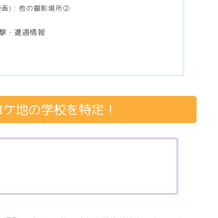
映画)：他の撮影場所②
撃・遭遇情報
ロケ地の学校を特定！