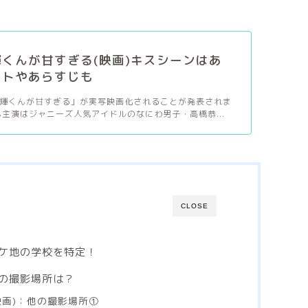
くんが甘すぎる(映画)キスシーンはあ
ストやあらすじも
輝くんが甘すぎる」が実写映画化されることが発表されま
も主演はジャニーズ人気アイドルのなにわ男子・高橋恭...
CLOSE
ケ地の学校を特定！
の撮影場所は？
映画)：他の撮影場所①