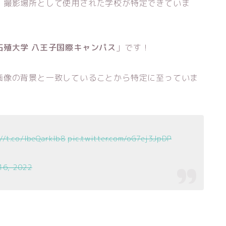
・撮影場所として使用された学校が特定できていま
拓殖大学 八王子国際キャンパス
」です！
画像の背景と一致していることから特定に至っていま
//t.co/IbeQarklb8
pic.twitter.com/oG7ej3JpDP
16, 2022