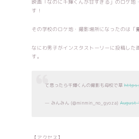
映画「なのに千輝くんが甘すぎる」のロケ地
す！
その学校のロケ地・撮影場所になったのは「
なにわ男子がインスタストーリーに投稿した
す。
て思ったら千輝くんの撮影も母校で草
https:
— みんみん (@minmin_no_gyoza)
August 
【アクセス】