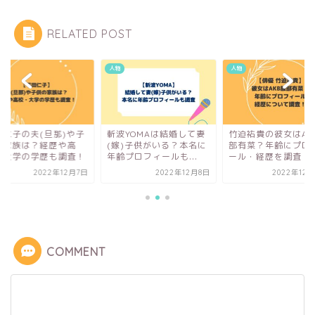
RELATED POST
人物
人物
田仁子の夫(旦那)や子
斬波YOMAは結婚して妻
竹迫祐貴の彼女はAK
の家族は？経歴や高
(嫁)子供がいる？本名に
部有菜？年齢にプロ
・大学の学歴も調査！
年齢プロフィールも...
ール・経歴を調査！
2022年12月7日
2022年12月8日
2022年12月
COMMENT