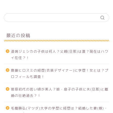
最近の投稿
道端ジェシカの子供は何人？父親(旦那)は誰？現在はハワ
イ在住？！
齋藤ヒロスミの経歴(衣装デザイナー)に学歴！女とは？プ
ロフィールも調査！
菅原初代の若い頃が美人？娘・息子の子供に夫(旦那)と離
婚の壮絶過去？！
毛籠勝弘(マツダ)大学の学歴に経歴は？結婚した妻(嫁)・