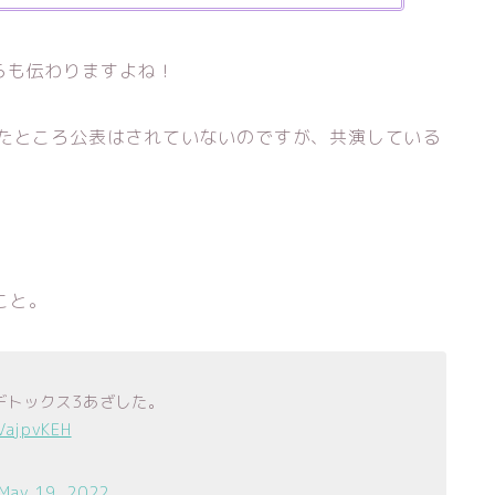
らも伝わりますよね！
べたところ公表はされていないのですが、共演している
こと。
デトックス3あざした。
EVajpvKEH
May 19, 2022