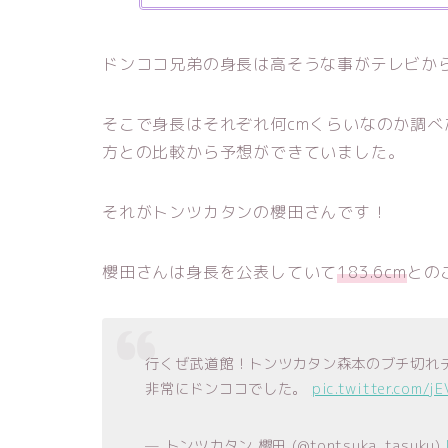
ドンココ兄弟の身長は高そうな事がテレビか
そこで身長はそれぞれ何cmくらいなのか調
方との比較から予想ができていました。
それがトンツカタンの櫻田さんです！
櫻田さんは身長を公表していて
183.6cm
との
行くぜ武道館！トンツカタン森本のブチ切れ
非常にドンココでした。
pic.twitter.com/j
— トンツカタン 櫻田 (@tontsuka_tasuku)