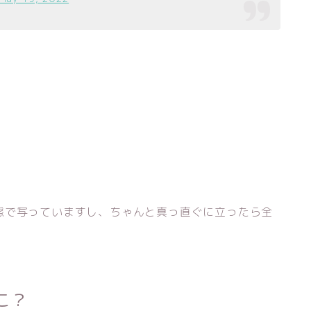
！
態で写っていますし、ちゃんと真っ直ぐに立ったら全
こ？