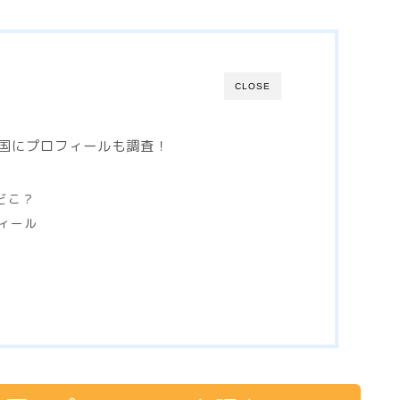
CLOSE
国にプロフィールも調査！
？
どこ？
ィール