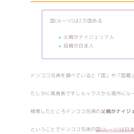
国(ルーツ)は2カ国ある
父親がナイジェリア人
母親が日本人
ドンココ兄弟を調べていると「国」や「国籍
たしかに高身長ですしルックスから海外にル
検索したところドンココ兄弟の
父親がナイジ
ということでドンココ兄弟の
国(ルーツ)は日