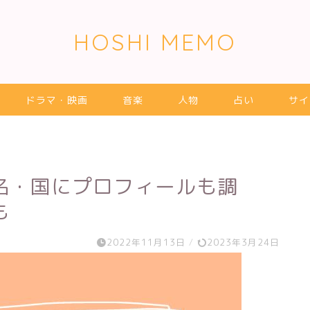
HOSHI MEMO
ドラマ・映画
音楽
人物
占い
サイ
名・国にプロフィールも調
も
2022年11月13日
/
2023年3月24日