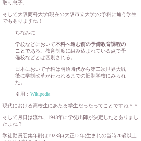
取り息子。
そして大阪商科大学(現在の大阪市立大学)の予科に通う学生
でもありますね！
ちなみに…
学校などにおいて
本科へ進む前の予備教育課程の
こと
である。教育制度に組み込まれている点で予
備校などとは区別される。
日本において予科は明治時代から第二次世界大戦
後に学制改革が行われるまでの旧制学校にみられ
た。
引用：
Wikipedia
現代における高校生にあたる学生だったってことですね＾＾
そして月日は流れ、1943年に学徒出陣が決定したとありまし
たよね？
学徒動員召集年齢は1923年(大正12年)生まれの当時20歳以上