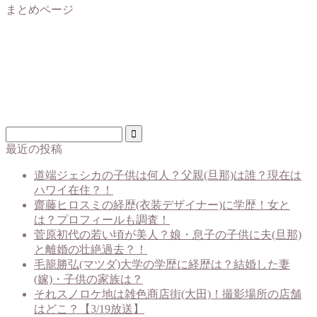
まとめページ
最近の投稿
道端ジェシカの子供は何人？父親(旦那)は誰？現在は
ハワイ在住？！
齋藤ヒロスミの経歴(衣装デザイナー)に学歴！女と
は？プロフィールも調査！
菅原初代の若い頃が美人？娘・息子の子供に夫(旦那)
と離婚の壮絶過去？！
毛籠勝弘(マツダ)大学の学歴に経歴は？結婚した妻
(嫁)・子供の家族は？
それスノロケ地は雑色商店街(大田)！撮影場所の店舗
はどこ？【3/19放送】