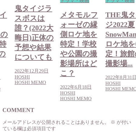
ドラマ・映画
ドラマ・映画
鬼タイジラ
タイ
メタモルフ
THE鬼
スボスは
ォーゼの縁
ジ2022夏
誰？(2022大
nの
側ロケ地を
SnowMa
晦日)正体の
特
特定！学校
ロケ地を
予想や結果
の
や公園の撮
定！旅館
についても
影場所はど
撮影場...
2022年12月29日
こ？
HOSHI
日
2022年8月31
HOSHI MEMO
HOSHI
2022年6月18日
O
HOSHI MEM
HOSHI
HOSHI MEMO
COMMENT
メールアドレスが公開されることはありません。
※
が付い
ている欄は必須項目です