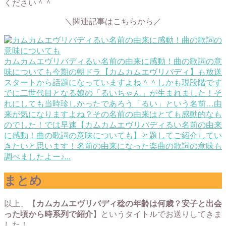
ください＾＾
＼関連記事はこちらから／
カムカムエヴリバディるい名前の由来に感動！曲の歌詞の意
味についても
今期の朝ドラ【カムカムエヴリバディ】も放送
スタートから話題になっていますよね＾＾しかも現段階です
でに二世代目となる娘の「るいちゃん」が生まれました！そ
れにしても当時珍しかったであろう「るい」という名前…由
来が気になりますよね？その名前の由来はとても感動的なも
のでした！では早速【カムカムエヴリバディるい名前の由来
に感動！曲の歌詞の意味についても】と題してご紹介してい
きたいと思います！名前の由来になった楽曲の歌詞の意味も
調べましたよー♪...
まとめ
以上、【
カムカムエヴリバディ稔の年齢は何歳？安子と出会
った頃から時系列で紹介
】というタイトルでお送りしてきま
した！