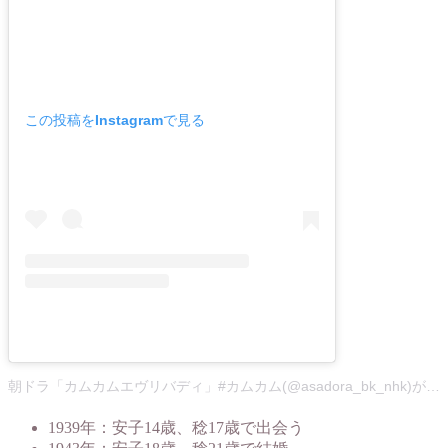
この投稿をInstagramで見る
朝ドラ「カムカムエヴリバディ」#カムカム(@asadora_bk_nhk)がシェアした投稿
1939年：安子14歳、稔17歳で出会う