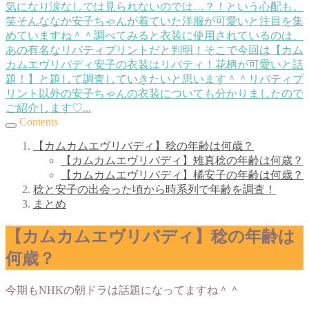
気になり涙なしでは見られないのでは…？！という心配も。
笑そんななか安子ちゃんが着ていた洋服が可愛いと注目を集
めていますね＾＾調べてみると衣装に使用されているのは、
あの有名なリバティプリントだと判明！そこで今回は【カム
カムエヴリバディ安子の衣装はリバティ！花柄が可愛いと話
題！】と題して調査していきたいと思います＾＾リバティプ
リント以外の安子ちゃんの衣装についても分かりましたので
ご紹介します♡...
Contents
【カムカムエヴリバディ】稔の年齢は何歳？
【カムカムエヴリバディ】雉真稔の年齢は何歳？
【カムカムエヴリバディ】橘安子の年齢は何歳？
稔と安子の出会った頃から時系列で年齢を調査！
まとめ
【カムカムエヴリバディ】稔の年齢は
何歳？
今期もNHKの朝ドラは話題になってますね＾＾