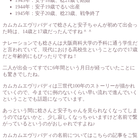
1943年：安子18歳、稔21歳で結婚
1944年：安子19歳でるい出産
1945年：安子20歳、稔23歳、戦争終了
カムカムエヴリバディで稔さんと安子ちゃんが初めて出会っ
た時は、14歳と17歳だったんですね＾＾
ナレーションでも稔さんは大阪商科大学の予科に通う学生だ
と言われていて、現代における高校生ということなので17歳
だと年齢的にもぴったりですね！
二人が出会ってすでに6年間という月日が経っていたことに
も驚きでしたね。
カムカムエヴリバディは三世代100年のストーリーが描かれ
ていくので、今までに例のないくらい早い流れで進んでいく
ということでも話題になっています。
あっという間に稔さんと安子ちゃんを見られなくなってしま
うのではないかと、少し寂しくなっちゃいますけど名前で繋
がっているというのがおしゃれですよね♪
カムカムエヴリバディの名前についてはこちらの記事をご覧