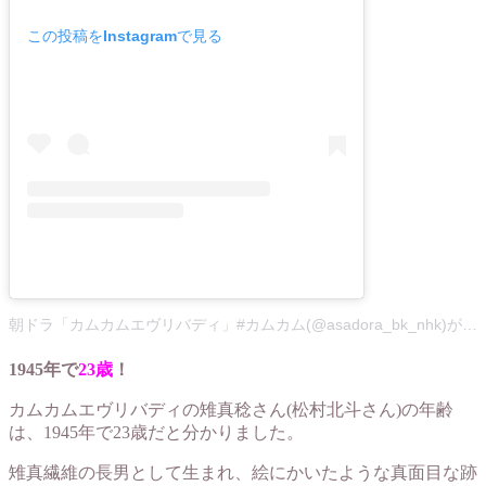
この投稿をInstagramで見る
朝ドラ「カムカムエヴリバディ」#カムカム(@asadora_bk_nhk)がシェアした投稿
1945年で
23歳
！
カムカムエヴリバディの雉真稔さん(松村北斗さん)の年齢
は、1945年で23歳だと分かりました。
雉真繊維の長男として生まれ、絵にかいたような真面目な跡