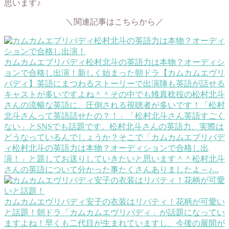
思います♪
＼関連記事はこちらから／
カムカムエブリバディ松村北斗の英語力は本物？オーディシ
ョンで合格し出演！
新しく始まった朝ドラ【カムカムエヴリ
バディ】英語にまつわるストーリーで出演陣も英語が話せる
キャストが多いですよね＾＾その中でも雉真稔役の松村北斗
さんの流暢な英語に、圧倒される視聴者が多いです！「松村
北斗さんって英語話せたの？！」「松村北斗さん英語すごく
ない」とSNSでも話題です。松村北斗さんの英語力、実際は
どうなっているんでしょうか？そこで「カムカムエブリバデ
ィ松村北斗の英語力は本物？オーディションで合格し出
演！」と題してお送りしていきたいと思います＾＾松村北斗
さんの英語について分かった事たくさんありましたよ～♪...
カムカムエヴリバディ安子の衣装はリバティ！花柄が可愛い
と話題！
朝ドラ「カムカムエヴリバディ」が話題になってい
ますよね！早くも二代目が生まれていますし、今後の展開が