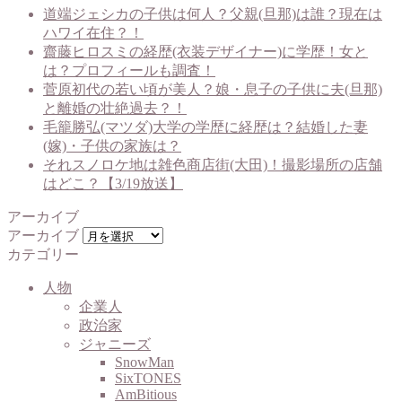
道端ジェシカの子供は何人？父親(旦那)は誰？現在は
ハワイ在住？！
齋藤ヒロスミの経歴(衣装デザイナー)に学歴！女と
は？プロフィールも調査！
菅原初代の若い頃が美人？娘・息子の子供に夫(旦那)
と離婚の壮絶過去？！
毛籠勝弘(マツダ)大学の学歴に経歴は？結婚した妻
(嫁)・子供の家族は？
それスノロケ地は雑色商店街(大田)！撮影場所の店舗
はどこ？【3/19放送】
アーカイブ
アーカイブ
カテゴリー
人物
企業人
政治家
ジャニーズ
SnowMan
SixTONES
AmBitious