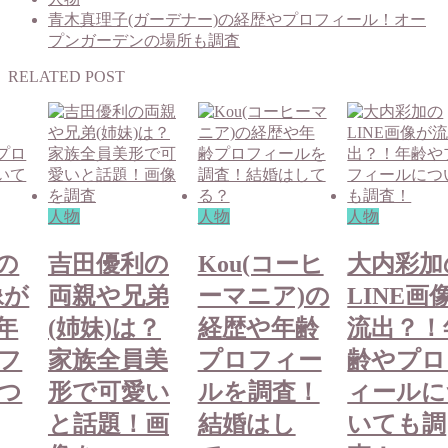
青木真理子(ガーデナー)の経歴やプロフィール！オー
プンガーデンの場所も調査
RELATED POST
人物
人物
人物
の
吉田優利の
Kou(コーヒ
大内彩加
像が
両親や兄弟
ーマニア)の
LINE画
年
(姉妹)は？
経歴や年齢
流出？！
フ
家族全員美
プロフィー
齢やプロ
つ
形で可愛い
ルを調査！
ィールに
と話題！画
結婚はし
いても調