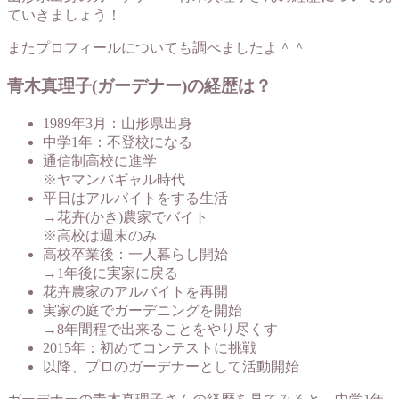
ていきましょう！
またプロフィールについても調べましたよ＾＾
青木真理子(ガーデナー)の経歴は？
1989年3月：山形県出身
中学1年：不登校になる
通信制高校に進学
※ヤマンバギャル時代
平日はアルバイトをする生活
→花卉(かき)農家でバイト
※高校は週末のみ
高校卒業後：一人暮らし開始
→1年後に実家に戻る
花卉農家のアルバイトを再開
実家の庭でガーデニングを開始
→8年間程で出来ることをやり尽くす
2015年：初めてコンテストに挑戦
以降、プロのガーデナーとして活動開始