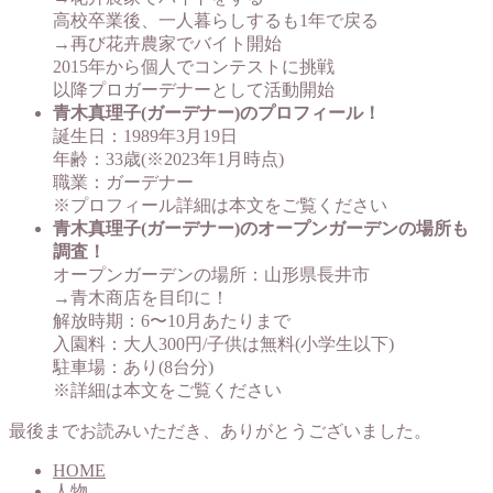
高校卒業後、一人暮らしするも1年で戻る
→再び花卉農家でバイト開始
2015年から個人でコンテストに挑戦
以降プロガーデナーとして活動開始
青木真理子(ガーデナー)のプロフィール！
誕生日：1989年3月19日
年齢：33歳(※2023年1月時点)
職業：ガーデナー
※プロフィール詳細は本文をご覧ください
青木真理子(ガーデナー)のオープンガーデンの場所も
調査！
オープンガーデンの場所：山形県長井市
→青木商店を目印に！
解放時期：6〜10月あたりまで
入園料：大人300円/子供は無料(小学生以下)
駐車場：あり(8台分)
※詳細は本文をご覧ください
最後までお読みいただき、ありがとうございました。
HOME
人物