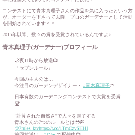
コンテストにて青木真理子さんの作品を気に入ったという方
が、オーダーを下さって以降、プロのガーデナーとして活動
を開始されています＾＾
2015年以降、数々の賞を受賞されているんですよ♪
青木真理子(ガーデナー)プロフィール
🌙夜11時から放送📺
『セブンルール』
今回の主人公は…
今注目のガーデンデザイナー・
#青木真理子
🌱
日本有数のガーデニングコンテストで大賞を受賞
🏆
“計算された自然さ”で人々を魅了する
青木さんの7つのルールとは🧐💭
@7rules_ktv
https://t.co/1TmCzvSHHI
前回放送は、
#TVer
で配信中📺