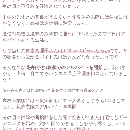
ガーデナーの青木真理子さんの経歴を見てみると、中学1年
生の頃に不登校を経験されていました。
中学の先生との関係がうまくいかず夏休み以降には学校に行
かなくなり、高校は通信制に進学します。
通信制高校は週末のみ学校に通えばOKだったので平日はア
ルバイトをする生活に！
ただ当時の
青木真理子さんはヤマンバギャルだった
ので、そ
の容姿から受かるバイト先はほとんどなかったようです。
そんななか
花卉(かき)農家でのアルバイトを開始
し、花の水
やり・出荷・育ててるハウスの温度管理を担当されていまし
た！
※花卉農家とは観賞用の草花を育て販売する職業のこと
高校卒業後には一度実家を出て一人暮らしするも1年ほどで
戻り、花卉農家のアルバイトを再開。
その頃に掃除や断捨離をした際に空きができた自宅でもガー
デニングを始め、約8年間でできることをやり尽くし、2015
年には個人で初めてのコンテストに挑戦！