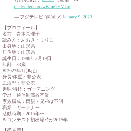
pic.twitter.com/wKme1HV7uf
— フジテレビ (@fujitv)
January 9, 2023
【プロフィール】
名前：青木真理子
読み方：あおき・まりこ
出身地：山形県
居住地：山形県
誕生日：1989年3月19日
年齢：33歳
※2023年1月時点
身長/体重：非公表
血液型：非公表
趣味/特技：ガーデニング
学歴：通信制高校卒業
家族構成：両親・兄弟は不明
職業：ガーデナー
活動時期：2015年〜
※コンテスト初出場時が2015年
【受賞歴】