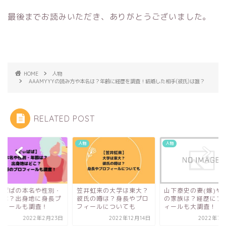
最後までお読みいただき、ありがとうございました。
HOME
人物
AAAMYYYの読み方や本名は？年齢に経歴を調査！結婚した相手(彼氏)は誰？
RELATED POST
人物
人物
ぃばばの本名や性別・
笠井虹来の大学は東大？
山下泰史の妻(嫁)や
齢は？出身地に身長プ
彼氏の噂は？身長やプロ
の家族は？経歴にプ
フィールも調査！
フィールについても
ィールも大調査！
2022年2月23日
2022年12月14日
2022年7月