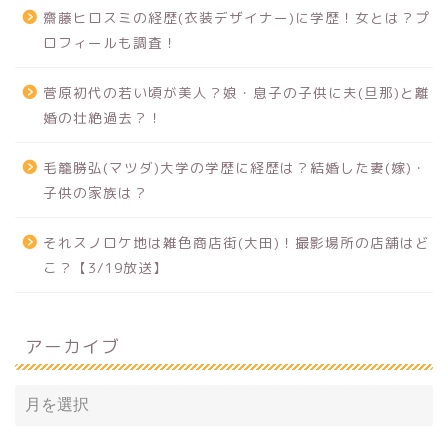
齋藤ヒロスミの経歴(衣装デザイナー)に学歴！女とは？プ
ロフィールも調査！
菅原初代の若い頃が美人？娘・息子の子供に夫(旦那)と離
婚の壮絶過去？！
毛籠勝弘(マツダ)大学の学歴に経歴は？結婚した妻(嫁)・
子供の家族は？
それスノロケ地は雑色商店街(大田)！撮影場所の店舗はど
こ？【3/19放送】
アーカイブ