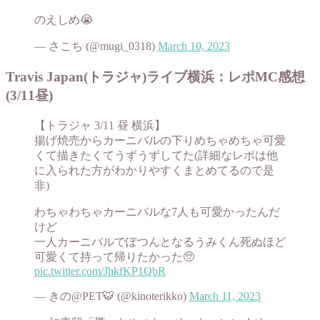
のえしめ😭
— さこち (@mugi_0318)
March 10, 2023
Travis Japan(トラジャ)ライブ横浜：レポMC感想
(3/11昼)
【トラジャ 3/11 昼 横浜】
揚げ焼売からカーニバルの下りめちゃめちゃ可愛
くて描きたくてうずうずしてた(詳細なレポは他
に入られた方がわかりやすくまとめてるので是
非)
わちゃわちゃカーニバルな7人も可愛かったんだ
けど
一人カーニバルでぽつんとなるうみくん死ぬほど
可愛くて持って帰りたかった🥺
pic.twitter.com/JhkfKP1QbR
— きの@PET🐯 (@kinoterikko)
March 11, 2023