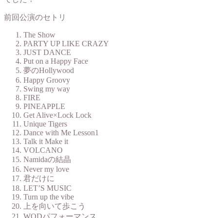
前回公演のセトリ
The Show
PARTY UP LIKE CRAZY
JUST DANCE
Put on a Happy Face
夢のHollywood
Happy Groovy
Swing my way
FIRE
PINEAPPLE
Get Alive×Lock Lock
Unique Tigers
Dance with Me Lesson1
Talk it Make it
VOLCANO
Namidaの結晶
Never my love
君だけに
LET’S MUSIC
Turn up the vibe
上を向いて歩こう
WODパフォーマンス