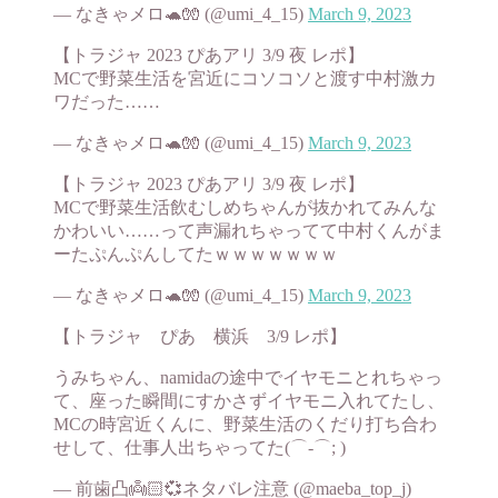
— なきゃメロ🐢🧤 (@umi_4_15)
March 9, 2023
【トラジャ 2023 ぴあアリ 3/9 夜 レポ】
MCで野菜生活を宮近にコソコソと渡す中村激カ
ワだった……
— なきゃメロ🐢🧤 (@umi_4_15)
March 9, 2023
【トラジャ 2023 ぴあアリ 3/9 夜 レポ】
MCで野菜生活飲むしめちゃんが抜かれてみんな
かわいい……って声漏れちゃってて中村くんがま
ーたぷんぷんしてたｗｗｗｗｗｗｗ
— なきゃメロ🐢🧤 (@umi_4_15)
March 9, 2023
【トラジャ ぴあ 横浜 3/9 レポ】
うみちゃん、namidaの途中でイヤモニとれちゃっ
て、座った瞬間にすかさずイヤモニ入れてたし、
MCの時宮近くんに、野菜生活のくだり打ち合わ
せして、仕事人出ちゃってた(⌒-⌒; )
— 前歯凸👼🏻💞ネタバレ注意 (@maeba_top_j)