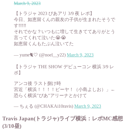
March 9, 2023
【トラジャ 2023 ぴあアリ 3/9 夜 レポ】
今日、如恵留くんの親友の子供が生まれたそうで
す‼️‼️‼️
それでかな？いつもに増して生きててありがとう
言ってくれて泣いた😭😭
如恵留くんもたぶん泣いてた
— yume🐈🤍 (@noel__y22)
March 9, 2023
【トラジャ THE SHOW デビューコン 横浜 3/9 レ
ポ】
アンコ後 ラスト捌け時
宮近「横浜！！！！ピーヤ！（小島よしお）」←
恐らく横浜″ぴあ″アリーナとかけて
— ちぇる (@CHAKAi10ravis)
March 9, 2023
Travis Japan(トラジャ)ライブ横浜：レポMC感想
(3/10昼)