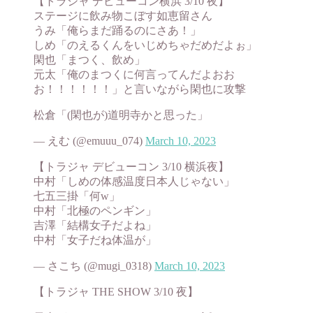
【トラジャ デビューコン横浜 3/10 夜】
ステージに飲み物こぼす如恵留さん
うみ「俺らまだ踊るのにさあ！」
しめ「のえるくんをいじめちゃだめだよぉ」
閑也「まつく、飲め」
元太「俺のまつくに何言ってんだよおお
お！！！！！！」と言いながら閑也に攻撃
松倉「(閑也が)道明寺かと思った」
— えむ (@emuuu_074)
March 10, 2023
【トラジャ デビューコン 3/10 横浜夜】
中村「しめの体感温度日本人じゃない」
七五三掛「何w」
中村「北極のペンギン」
吉澤「結構女子だよね」
中村「女子だね体温が」
— さこち (@mugi_0318)
March 10, 2023
【トラジャ THE SHOW 3/10 夜】