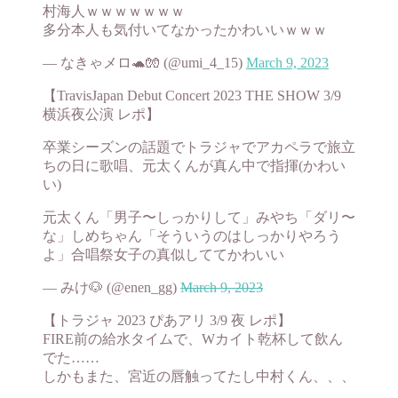
村海人ｗｗｗｗｗｗｗ
多分本人も気付いてなかったかわいいｗｗｗ
— なきゃメロ🐢🧤 (@umi_4_15)
March 9, 2023
【TravisJapan Debut Concert 2023 THE SHOW 3/9
横浜夜公演 レポ】
卒業シーズンの話題でトラジャでアカペラで旅立
ちの日に歌唱、元太くんが真ん中で指揮(かわい
い)
元太くん「男子〜しっかりして」みやち「ダリ〜
な」しめちゃん「そういうのはしっかりやろう
よ」合唱祭女子の真似しててかわいい
— みけ🐶 (@enen_gg)
March 9, 2023
【トラジャ 2023 ぴあアリ 3/9 夜 レポ】
FIRE前の給水タイムで、Wカイト乾杯して飲ん
でた……
しかもまた、宮近の唇触ってたし中村くん、、、