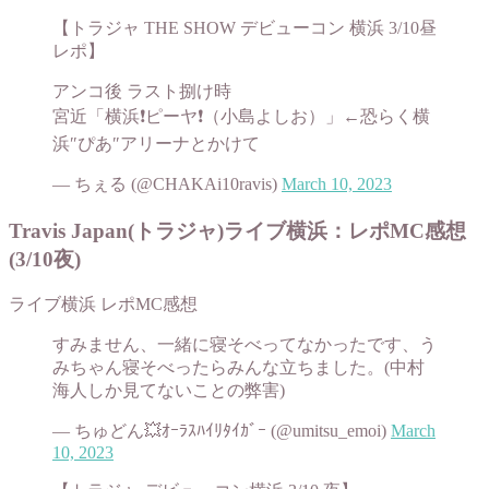
【トラジャ THE SHOW デビューコン 横浜 3/10昼
レポ】
アンコ後 ラスト捌け時
宮近「横浜❗️ピーヤ❗️（小島よしお）」←恐らく横
浜″ぴあ″アリーナとかけて
— ちぇる (@CHAKAi10ravis)
March 10, 2023
Travis Japan(トラジャ)ライブ横浜：レポMC感想
(3/10夜)
ライブ横浜 レポMC感想
すみません、一緒に寝そべってなかったです、う
みちゃん寝そべったらみんな立ちました。(中村
海人しか見てないことの弊害)
— ちゅどん💥ｵｰﾗｽﾊｲﾘﾀｲｶﾞｰ (@umitsu_emoi)
March
10, 2023