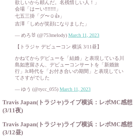
欲しいから頼んだ。名残惜しい人！」
会場「はーい‼️‼️‼️‼️」
七五三掛「グ〜☺️👍」
吉澤「しめが笑顔になりました」
— めろ🐰 (@753melody)
March 11, 2023
【トラジャ デビューコン 横浜 3/11昼】
かねてからデビューを「結婚」と表現している川
島如恵留さん、デビューコンサートを「新婚旅
行」Jr.時代を「お付き合いの期間」と表現してい
てさすがでした
— ゆう (@rycc_055)
March 11, 2023
Travis Japan(トラジャ)ライブ横浜：レポMC感想
(3/11夜)
Travis Japan(トラジャ)ライブ横浜：レポMC感想
(3/12昼)