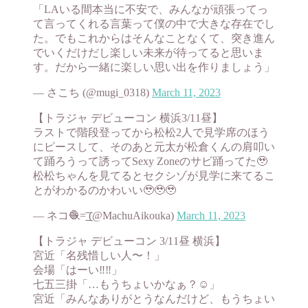
「LAいる間本当に不安で、みんなが頑張ってっ
て言ってくれる言葉って僕の中で大きな存在でし
た。でもこれからはそんなことなくて、突き進ん
でいくだけだし楽しい未来が待ってると思いま
す。だから一緒に楽しい思い出を作りましょう」
— さこち (@mugi_0318)
March 11, 2023
【トラジャ デビューコン 横浜3/11昼】
ラストで階段登ってから松松2人で見学席のほう
にピースして、そのあと元太が松倉くんの肩叩い
て踊ろうって誘ってSexy Zoneのサビ踊ってた🥹
松松ちゃんを見てるとセクシゾが見学に来てるこ
とがわかるのかわいい🥹🥹🥹
— ネコ🧶=͟͟͞͞ (@MachuAikouka)
March 11, 2023
【トラジャ デビューコン 3/11昼 横浜】
宮近「名残惜しい人〜！」
会場「はーい‼️‼️」
七五三掛「…もうちょいかなぁ？☺️」
宮近「みんなありがとうなんだけど、もうちょい