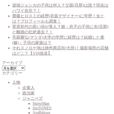
道端ジェシカの子供は何人？父親(旦那)は誰？現在は
ハワイ在住？！
齋藤ヒロスミの経歴(衣装デザイナー)に学歴！女と
は？プロフィールも調査！
菅原初代の若い頃が美人？娘・息子の子供に夫(旦那)
と離婚の壮絶過去？！
毛籠勝弘(マツダ)大学の学歴に経歴は？結婚した妻
(嫁)・子供の家族は？
それスノロケ地は雑色商店街(大田)！撮影場所の店舗
はどこ？【3/19放送】
アーカイブ
ア
カテゴリー
ー
カ
人物
イ
企業人
ブ
政治家
ジャニーズ
SnowMan
SixTONES
AmBitious