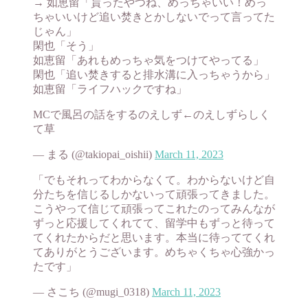
→ 如恵留「貰ったやつね、めっちゃいい！めっ
ちゃいいけど追い焚きとかしないでって言ってた
じゃん」
閑也「そう」
如恵留「あれもめっちゃ気をつけてやってる」
閑也「追い焚きすると排水溝に入っちゃうから」
如恵留「ライフハックですね」
MCで風呂の話をするのえしず←のえしずらしく
て草
— まる (@takiopai_oishii)
March 11, 2023
「でもそれってわからなくて。わからないけど自
分たちを信じるしかないって頑張ってきました。
こうやって信じて頑張ってこれたのってみんなが
ずっと応援してくれてて、留学中もずっと待って
てくれたからだと思います。本当に待っててくれ
てありがとうございます。めちゃくちゃ心強かっ
たです」
— さこち (@mugi_0318)
March 11, 2023