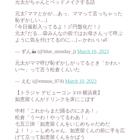
元太がちゃんとベッドメイクする話
元太｢ママとかが…あっ、ママって言っちゃった
恥ずかしい…｣
｢今日撮影入ってるよ！｣｢円盤化だ！｣
元太｢だる…😩みんなの前ではお母さんって呼ぶ
ように気を付けてるのに…｣←かわいい👶
— ずん🐳 (@blue_monday_j)
March 10, 2023
元太がママ呼び恥ずかしがってるとき「かわい
い〜」って言う松倉くんいた
— えむ (@emuuu_074)
March 10, 2023
【トラジャ デビューコン 3/10 横浜夜】
如恵留くんがドリンクを床にこぼす
中村「これからまだ踊るのにさあ！」
松倉「うーわ！やってるわあ！」
七五三掛「如恵留くんをいじめちゃだめだ
よ！！」←しめちゃん、如恵留くんの前に手を広
げて立って如恵留くんをかばう