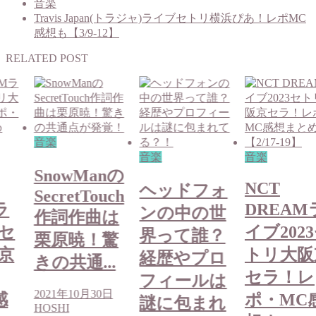
音楽
Travis Japan(トラジャ)ライブセトリ横浜ぴあ！レポMC
感想も【3/9-12】
RELATED POST
音楽
音楽
音楽
SnowManの
NCT
ヘッドフォ
SecretTouch
ラ
DREAM
ンの中の世
作詞作曲は
3セ
イブ202
界って誰？
栗原暁！驚
京
トリ大阪
経歴やプロ
きの共通...
セラ！レ
フィールは
2021年10月30日
感
ポ・MC
謎に包まれ
HOSHI