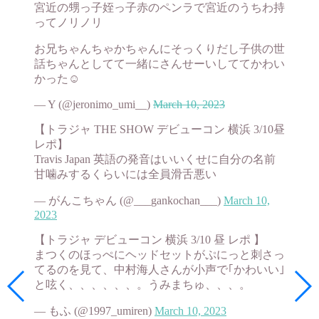
宮近の甥っ子姪っ子赤のペンラで宮近のうちわ持
ってノリノリ
お兄ちゃんちゃかちゃんにそっくりだし子供の世
話ちゃんとしてて一緒にさんせーいしててかわい
かった☺️
— Y (@jeronimo_umi__)
March 10, 2023
【トラジャ THE SHOW デビューコン 横浜 3/10昼
レポ】
Travis Japan 英語の発音はいいくせに自分の名前
甘噛みするくらいには全員滑舌悪い
— がんこちゃん (@___gankochan___)
March 10,
2023
【トラジャ デビューコン 横浜 3/10 昼 レポ 】
まつくのほっぺにヘッドセットがぷにっと刺さっ
てるのを見て、中村海人さんが小声で｢かわいい｣
と呟く、、、、、、。うみまちゅ、、、。
— もふ (@1997_umiren)
March 10, 2023