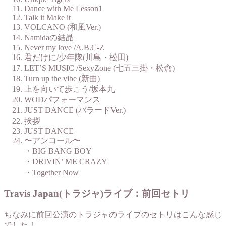
Dance with Me Lesson1
Talk it Make it
VOLCANO (和風Ver.)
Namidaの結晶
Never my love /A.B.C-Z
君だけに/少年隊(川島・松田)
LET’S MUSIC /SexyZone (七五三掛・松倉)
Turn up the vibe (新曲)
上を向いて歩こう/坂本九
WODパフォーマンス
JUST DANCE (バラードVer.)
挨拶
JUST DANCE
〜アンコール〜
・BIG BANG BOY
・DRIVIN’ ME CRAZY
・Together Now
Travis Japan(トラジャ)ライブ：前回セトリ
ちなみに前回公演のトラジャのライブのセトリはこんな感じ
でした！