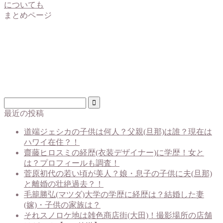
まとめページ
最近の投稿
道端ジェシカの子供は何人？父親(旦那)は誰？現在は
ハワイ在住？！
齋藤ヒロスミの経歴(衣装デザイナー)に学歴！女と
は？プロフィールも調査！
菅原初代の若い頃が美人？娘・息子の子供に夫(旦那)
と離婚の壮絶過去？！
毛籠勝弘(マツダ)大学の学歴に経歴は？結婚した妻
(嫁)・子供の家族は？
それスノロケ地は雑色商店街(大田)！撮影場所の店舗