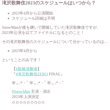
滝沢歌舞伎2023のスケジュールはいつから？
2023年4月から公演開始
スケジュール詳細は不明
SnowManが後を継いで開催していた滝沢歌舞伎ですが、
2023年公演を以てファイナルになるとのこと！
その滝沢歌舞伎のスケジュールについて分かっているのは…
2023年4月から
ということのみです！
【
#新橋演舞場
】
『
#滝沢歌舞伎ZERO
FINAL』
🌸.｡.:*・ﾟ 🌸.｡.:*・ﾟ 🌸.｡.:*・ﾟ
#SnowMan
主演・演出
2023年上演決定
⛄️⛄️⛄️⛄️⛄️⛄️⛄️⛄️⛄️