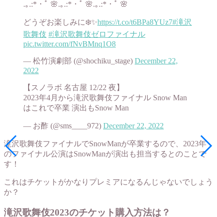
.｡.:*・ﾟ 🌸.｡.:*・ﾟ 🌸.｡.:*・ﾟ 🌸
どうぞお楽しみに❄️✨
https://t.co/t6BPa8YUz7
#滝沢
歌舞伎
#滝沢歌舞伎ゼロファイナル
pic.twitter.com/fNvBMnq1O8
— 松竹演劇部 (@shochiku_stage)
December 22,
2022
【スノラボ 名古屋 12/22 夜】
2023年4月から滝沢歌舞伎ファイナル Snow Man
はこれで卒業 演出もSnow Man
— お酢 (@sms____972)
December 22, 2022
滝沢歌舞伎ファイナルでSnowManが卒業するので、2023年
のファイナル公演はSnowManが演出も担当するとのことで
す！
これはチケットがかなりプレミアになるんじゃないでしょう
か？
滝沢歌舞伎2023のチケット購入方法は？