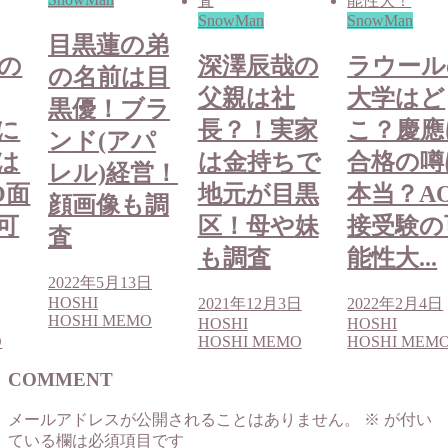
SnowMan
SnowMan
目黒蓮の弟
の
深澤辰哉の
ラウール
の名前は目
父親は社
大学はど
黒優！ブラ
に
長？！実家
こ？慶應
ンド(アパ
は
は金持ちで
合格の噂
レル)経営！
O面
地元が目黒
本当？A
顔画像も調
可
区！母や妹
接受験の
査
も調査
能性大...
2022年5月13日
HOSHI
2021年12月3日
2022年2月4日
HOSHI MEMO
HOSHI
HOSHI
O
HOSHI MEMO
HOSHI MEM
COMMENT
メールアドレスが公開されることはありません。
※
が付い
ている欄は必須項目です