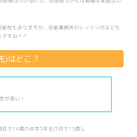
1万円前後はかかるので、住田萌乃さんは裕福な家庭なの
可能性もありますが、芸能事務所のレッスン代なども
うですね＾＾
先)はどこ？
能性が高い！
現在で14歳の中学3年生(3月で15歳)。