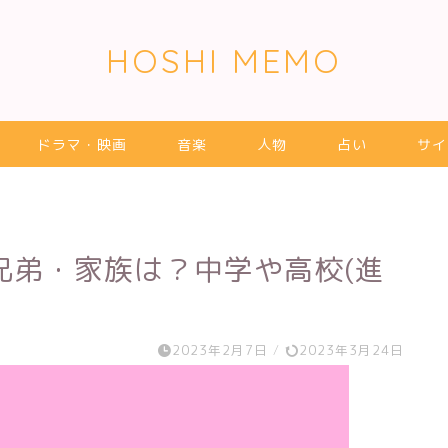
HOSHI MEMO
ドラマ・映画
音楽
人物
占い
サイ
兄弟・家族は？中学や高校(進
2023年2月7日
/
2023年3月24日