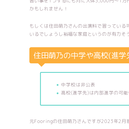
習い事を1つするにも月に大体3,000円〜
かもしれません！
もしくは住田萌乃さんの出演料で習っている
いるでしょうし裕福な家庭というのが有力そ
住田萌乃の中学や高校(進学
中学校は非公表
高校(進学先)は内部進学の可
元Fooringの住田萌乃さんですが2023年2月