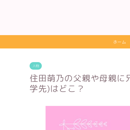
ホーム
人物
住田萌乃の父親や母親に
学先)はどこ？