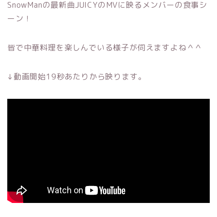
SnowManの最新曲JUICYのMVに映るメンバーの食事シ
ーン！
皆で中華料理を楽しんでいる様子が伺えますよね＾＾
↓動画開始19秒あたりから映ります。