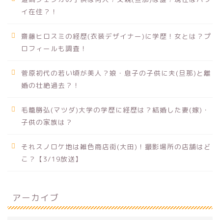
イ在住？！
齋藤ヒロスミの経歴(衣装デザイナー)に学歴！女とは？プ
ロフィールも調査！
菅原初代の若い頃が美人？娘・息子の子供に夫(旦那)と離
婚の壮絶過去？！
毛籠勝弘(マツダ)大学の学歴に経歴は？結婚した妻(嫁)・
子供の家族は？
それスノロケ地は雑色商店街(大田)！撮影場所の店舗はど
こ？【3/19放送】
アーカイブ