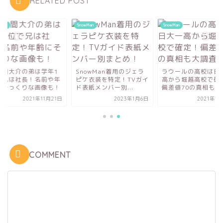
RELATED POST
wMan
SnowMan
SnowMan
久間大介の弟は学年1
SnowMan着用のジェラ
ラウールの高校は日
で兄は社長！名前や年
ピケ衣装を特定！TVガイ
高から堀越高校で確
にそっくりな画像も！
ド表紙メンバー別...
偏差値70の真相も大調
2021年11月21日
2023年1月6日
2021年1
COMMENT