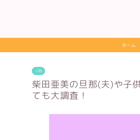
ホーム
人物
柴田亜美の旦那(夫)や子
ても大調査！