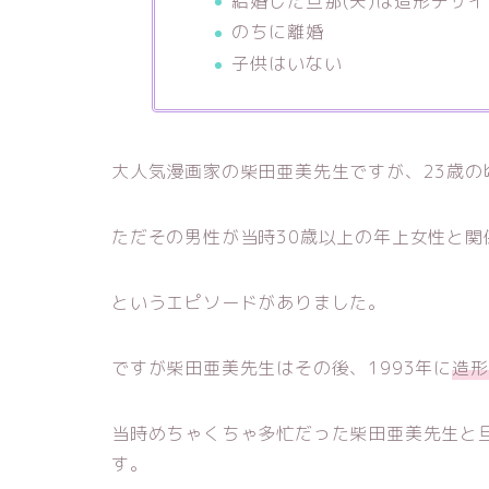
結婚した旦那(夫)は造形デザ
のちに離婚
子供はいない
大人気漫画家の柴田亜美先生ですが、23歳
ただその男性が当時30歳以上の年上女性と関
というエピソードがありました。
ですが柴田亜美先生はその後、1993年に
造形
当時めちゃくちゃ多忙だった柴田亜美先生と旦
す。