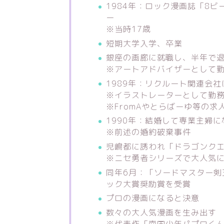
1984年：ロック漫画誌「8
ー
※当時17歳
短期大学入学、卒業
銀座の画廊に就職し、半年で
※アートアドバイザーとして
1989年：リクルート関連会社
※イラストレーターとして勤
※FromAやとらばーゆ等の
1990年：結婚して専業主婦
※前述の婚約破棄事件
児嶋都に誘われ「ドラゴンクエ
※ニセ勇者シリーズで大人気
同年6月：「ソードマスター剣
ック大賞奨励賞を受賞
プロの漫画になると決意
数々の大人気漫画を生み出す
※代表作「南国少年パプワく