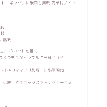
ビート・ギャグ」に漫画を掲載 商業誌デビュ
退職
勤務
に就職
務
求人広告のカットを描く
になるつもりがトラブルに見舞われる
スト4コママンガ劇場」に執筆開始
に
王伝説」でエニックスファンタジーコミ
ん」他