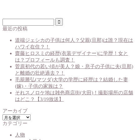
最近の投稿
道端ジェシカの子供は何人？父親(旦那)は誰？現在は
ハワイ在住？！
齋藤ヒロスミの経歴(衣装デザイナー)に学歴！女と
は？プロフィールも調査！
菅原初代の若い頃が美人？娘・息子の子供に夫(旦那)
と離婚の壮絶過去？！
毛籠勝弘(マツダ)大学の学歴に経歴は？結婚した妻
(嫁)・子供の家族は？
それスノロケ地は雑色商店街(大田)！撮影場所の店舗
はどこ？【3/19放送】
アーカイブ
ア
カテゴリー
ー
カ
人物
イ