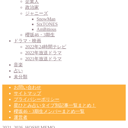
企業人
ブ
政治家
ジャニーズ
SnowMan
SixTONES
AmBitious
櫻坂46・3期生
ドラマ・映画
2022年24時間テレビ
2022年放送ドラマ
2021年放送ドラマ
音楽
占い
未分類
お問い合わせ
サイトマップ
プライバシーポリシー
星ひとみ占いタイプ別記事一覧まとめ！
櫻坂46・3期生メンバーまとめ一覧
運営者
2021–2026 HOSHI MEMO