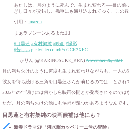
あたしは、月のように死んで、生まれ変わる──目の前
ぎし日々が交錯し、幾重にも織り込まれてゆく。この数
引用：
amazon
まぁラブシーンあるよね😵‍💫
#目黒蓮
#有村架純
#映画
#撮影
#苦しい
pic.twitter.com/hYeGCR2XEC
— かりん (@KARINOSUKE_KRN)
November 26, 2021
月の満ち欠けのように何度も生まれ変わりながらも、一人の愛
彼女を待ち続ける三角を目黒蓮さんが演じるのでは…とされ
2022年の年明けには何かしら映画公開とか発表されるので
ただ、月の満ち欠けの他にも候補が幾つかあるようなんです
目黒蓮と有村架純の映画候補は他にも？
新春ドラマSP「潜水艦カッペリーニ号の冒険」