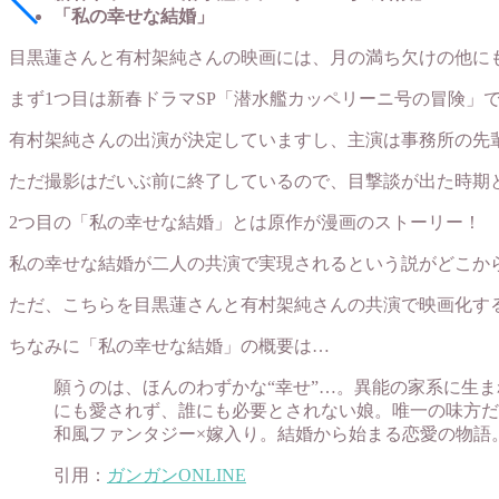
「私の幸せな結婚」
目黒蓮さんと有村架純さんの映画には、月の満ち欠けの他に
まず1つ目は新春ドラマSP「潜水艦カッペリーニ号の冒険」
有村架純さんの出演が決定していますし、主演は事務所の先
ただ撮影はだいぶ前に終了しているので、目撃談が出た時期
2つ目の「私の幸せな結婚」とは原作が漫画のストーリー！
私の幸せな結婚が二人の共演で実現されるという説がどこか
ただ、こちらを目黒蓮さんと有村架純さんの共演で映画化す
ちなみに「私の幸せな結婚」の概要は…
願うのは、ほんのわずかな“幸せ”…。異能の家系に生
にも愛されず、誰にも必要とされない娘。唯一の味方だ
和風ファンタジー×嫁入り。結婚から始まる恋愛の物語
引用：
ガンガンONLINE