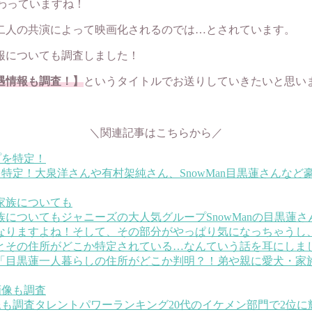
わっていますね！
二人の共演によって映画化されるのでは…とされています。
報についても調査しました！
遇情報も調査！】
というタイトルでお送りしていきたいと思い
＼関連記事はこちらから／
を特定！
大泉洋さんや有村架純さん、SnowMan目黒蓮さんな
族についても
ジャニーズの大人気グループSnowManの目黒
なりますよね！そして、その部分がやっぱり気になっちゃうし
とその住所がどこか特定されている…なんていう話を耳にしま
「目黒蓮一人暮らしの住所がどこか判明？！弟や親に愛犬・家
像も調査
タレントパワーランキング20代のイケメン部門で2位に輝