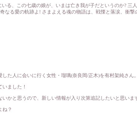
にいる、この七歳の娘が、いまは亡き我が子だというのか? 三
奇なる愛の軌跡よ! さまよえる魂の物語は、戦慄と落涙、衝撃
した人に会いに行く女性・瑠璃(奈良岡/正木)を有村架純さん
ていました！
はないかと思うので、新しい情報が入り次第追記したいと思いま
よね？