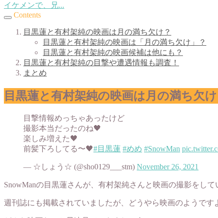
イケメンで、兄...
Contents
目黒蓮と有村架純の映画は月の満ち欠け？
目黒蓮と有村架純の映画は「月の満ち欠け」？
目黒蓮と有村架純の映画候補は他にも？
目黒蓮と有村架純の目撃や遭遇情報も調査！
まとめ
目黒蓮と有村架純の映画は月の満ち欠け
目撃情報めっちゃあったけど
撮影本当だったのね🖤
楽しみ増えた🖤
前髪下ろしてる〜🖤
#目黒蓮
#めめ
#SnowMan
pic.twitte
— ☆しょう☆ (@sho0129___stm)
November 26, 2021
SnowManの目黒蓮さんが、有村架純さんと映画の撮影をし
週刊誌にも掲載されていましたが、どうやら映画のようです