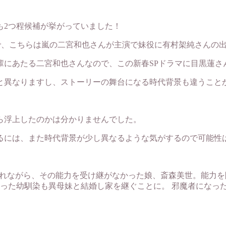
も2つ程候補が挙がっていました！
で、こちらは嵐の二宮和也さんが主演で妹役に有村架純さんの
輩にあたる二宮和也さんなので、この新春SPドラマに目黒蓮さ
と異なりますし、ストーリーの舞台になる時代背景も違うこと
ら浮上したのかは分かりませんでした。
るには、また時代背景が少し異なるような気がするので可能性
まれながら、その能力を受け継がなかった娘、斎森美世。能力を
った幼馴染も異母妹と結婚し家を継ぐことに。 邪魔者になっ
。