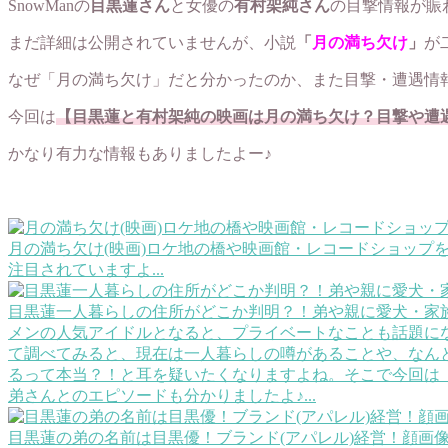
SnowManの
目黒蓮さん
と女優の
有村架純さん
の目撃情報が賑
まだ詳細は公開されていませんが、小説
「
月の満ち欠け
」
が
なぜ「月の満ち欠け」だと分かったのか、また目撃・遭遇情
今回は
【目黒蓮と有村架純の映画は月の満ち欠け？目撃や遭
かなり有力な情報もありましたよー♪
月の満ち欠け(映画)ロケ地の橋や映画館・レコードショップ
注目されていますよ...
目黒蓮一人暮らしの住所がどこか判明？！弟や親に愛犬・家
メンの人気アイドルとなると、プライベートなことも話題に
て調べてみると、現在は一人暮らしの噂があることや、なん
るって本当？！と耳を疑いたくなりますよね。そこで今回は
弟さんとのエピソードも分かりましたよ♪...
目黒蓮の弟の名前は目黒優！ブランド(アパレル)経営！顔画