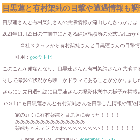
目黒蓮と有村架純の目撃や遭遇情報も調
目黒蓮さんと有村架純さんの共演情報が流出したきっかけはTwi
2021年11月23日の午前中にとある結婚相談所の公式Twitt
「当社スタッフから有村架純さんと目黒蓮さんの目撃情
引用：
goo今トピ
このことが発端となり、目黒蓮さんと有村架純さんが共演す
そして撮影の状況から映画かドラマであることが分かりまし
さらには先日週刊誌に目黒蓮さんの撮影休憩中の様子が掲載
SNS上にも目黒蓮さんと有村架純さんを目撃した情報や遭遇
家の近くに有村架純と目黒蓮に会った！！！！
ああああああああああああああ
架純ちゃんマジでかわいいいいいいい！！！！！！！
— ChemiTetsu (@Tetttttsu047)
November 23, 2021