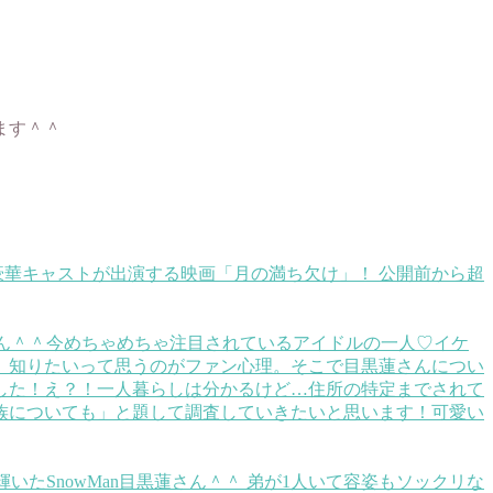
ます＾＾
ど豪華キャストが出演する映画「月の満ち欠け」！ 公開前から超
蓮さん＾＾今めちゃめちゃ注目されているアイドルの一人♡イケ
、知りたいって思うのがファン心理。そこで目黒蓮さんについ
した！え？！一人暮らしは分かるけど…住所の特定までされて
族についても」と題して調査していきたいと思います！可愛い
いたSnowMan目黒蓮さん＾＾ 弟が1人いて容姿もソックリな