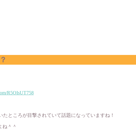
？
r.com/R5OIsUT758
ていたところが目撃されていて話題になっていますね！
よね＾＾