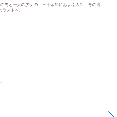
人の男と一人の少女の、三十余年におよぶ人生、その過
のラストへ。
。
す。