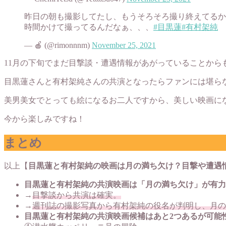
昨日の朝も撮影してたし、もうそろそろ撮り終えてるか
時間かけて撮ってるんだなぁ、、、
#目黒蓮
#有村架純
— 🍎 (@rimonnnm)
November 25, 2021
11月の下旬でまだ目撃談・遭遇情報があがっていることか
目黒蓮さんと有村架純さんの共演となったらファンには堪ら
美男美女でとっても絵になるお二人ですから、美しい映画に
今から楽しみですね！
まとめ
以上【
目黒蓮と有村架純の映画は月の満ち欠け？目撃や遭遇
目黒蓮と有村架純の共演映画は「月の満ち欠け」が有力
→
目撃談から共演は確実。
→
週刊誌の撮影写真から有村架純の役名が判明し、月の
目黒蓮と有村架純の共演映画候補はあと2つあるが可能