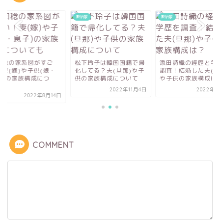
家
政治家
政治家
田稔の家系図がすご
松下玲子は韓国国籍で帰
添田詩織の経歴と学
！妻(嫁)や子供(娘・
化してる？夫(旦那)や子
調査！結婚した夫(旦
子)の家族構成につ
供の家族構成について
や子供の家族構成は
.
2022年11月4日
2022年9
2022年8月14日
COMMENT