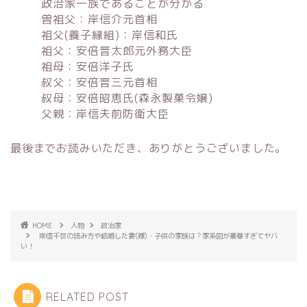
政治家一族であることが分かる
曽祖父：岸信介元首相
祖父(養子縁組)：岸信和氏
祖父：安倍晋太郎元外務大臣
祖母：安倍洋子氏
叔父：安倍晋三元首相
叔母：安倍昭恵氏(森永製菓令嬢)
父親：岸信夫前防衛大臣
最後までお読みいただき、ありがとうございました。
HOME
人物
政治家
岸信千世の読み方や結婚した妻(嫁)・子供の家族は？家系図が豪華すぎてヤバ
い！
RELATED POST