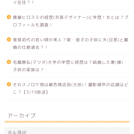
イ在住？！
齋藤ヒロスミの経歴(衣装デザイナー)に学歴！女とは？プ
ロフィールも調査！
菅原初代の若い頃が美人？娘・息子の子供に夫(旦那)と離
婚の壮絶過去？！
毛籠勝弘(マツダ)大学の学歴に経歴は？結婚した妻(嫁)・
子供の家族は？
それスノロケ地は雑色商店街(大田)！撮影場所の店舗はど
こ？【3/19放送】
アーカイブ