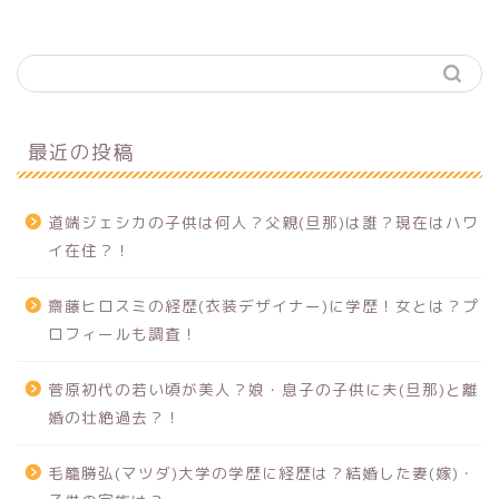
最近の投稿
道端ジェシカの子供は何人？父親(旦那)は誰？現在はハワ
イ在住？！
齋藤ヒロスミの経歴(衣装デザイナー)に学歴！女とは？プ
ロフィールも調査！
菅原初代の若い頃が美人？娘・息子の子供に夫(旦那)と離
婚の壮絶過去？！
毛籠勝弘(マツダ)大学の学歴に経歴は？結婚した妻(嫁)・