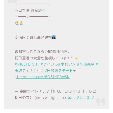
╭━━━━━━━━╮
羽田空港 管制塔
╰━━ｖ━━━━━╯
空港内で最も高い建物
管制官はここから24時間365日、
羽田空港の安全を監視しています
#NICEFLIGHT
#ナイフラ
#中村アン
#阿部亮平
#
玉城ティナ
#7月22日放送スタート
✈︎
pic.twitter.com/GDBiME6wSN
— 金曜ナイトドラマ『NICE FLIGHT!』【テレビ
朝日公式】 (@niceflight_ex)
June 27, 2022