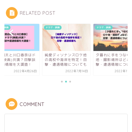
RELATED POST
マ・映画
ドラマ・映画
ドラマ・映画
辺翔太と川口春奈はド
純愛ディソナンスロケ地
夕暮れに手をつなぐ
マ(映画)共演？目撃談
の高校や海岸を特定！目
地・撮影場所はどこ
遭遇情報を大調査！
撃・遭遇情報についても
撃・遭遇情報につい
2022年4月26日
2022年7月14日
2022年11
COMMENT