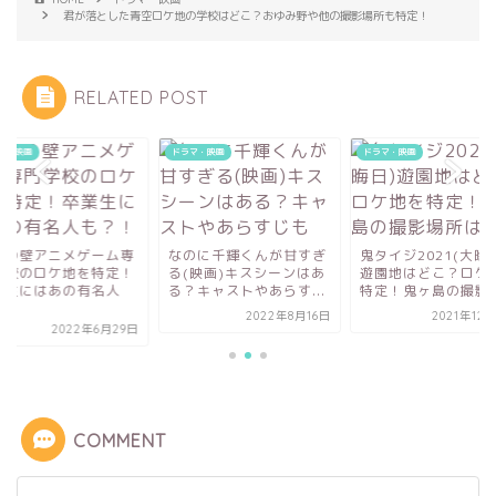
君が落とした青空ロケ地の学校はどこ？おゆみ野や他の撮影場所も特定！
RELATED POST
マ・映画
ドラマ・映画
ドラマ・映画
吉の壁アニメゲーム専
なのに千輝くんが甘すぎ
鬼タイジ2021(大晦
学校のロケ地を特定！
る(映画)キスシーンはあ
遊園地はどこ？ロケ
業生にはあの有名人
る？キャストやあらす...
特定！鬼ヶ島の撮影..
.
2022年8月16日
2021年12
2022年6月29日
COMMENT