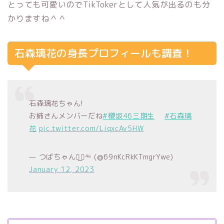
とっても可愛いのでTikTokerとして人気が出るのも分
かりますね＾＾
石森璃花の身長プロフィールも調査！
石森璃花ちゃん!
お姉さんメンバーだね
#櫻坂46三期生
#石森璃
花
pic.twitter.com/LiqxcAv5HW
— つばちゃん◢͟￨⁴⁶ (@69nKcRkKTmgrYwe)
January 12, 2023