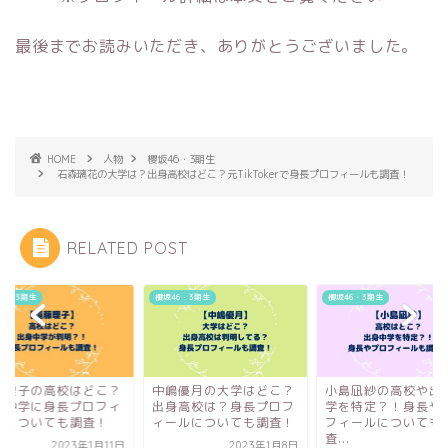
最後までお読みいただき、ありがとうございました。
HOME
人物
櫻坂46・3期生
石森璃花の大学は？出身高校はどこ？元TikTokerで身長プロフィールも調査！
RELATED POST
46・3期生
櫻坂46・3期生
櫻坂46・3期生
藤理子の高校はどこ？
中嶋優月の大学はどこ？
小島凪紗の高校や出
身中学に身長プロフィ
出身高校は？身長プロフ
学を特定？！身長や
ルについても調査！
ィールについても調査！
フィールについても
査...
2023年1月11日
2023年1月8日