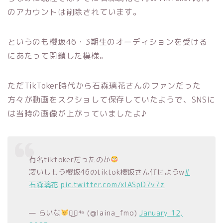
のアカウントは削除されています。
というのも櫻坂46・3期生のオーディションを受ける
にあたって閉鎖した模様。
ただTikToker時代から石森璃花さんのファンだった
方々が動画をスクショして保存していたようで、SNSに
は当時の画像が上がっていましたよ♪
有名tiktokerだったのか
凄いしもう櫻坂46のtiktok櫻坂さん任せようw
#
石森璃花
pic.twitter.com/xlASpD7v7z
— らいな
◢͟￨⁴⁶ (@laina_fmo)
January 12,