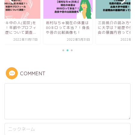
澤サキ中の人(前世)を
岩村なちゅ現在の体重は
三田皓介の読み方や
定？！年齢やプロフィ
80キロって本当？！身長
に大学は？経歴や引
ル経歴について調査...
や昔の比較画像も！
由の暴露内容って何
2022年11月17日
2022年5月31日
2022年3
COMMENT