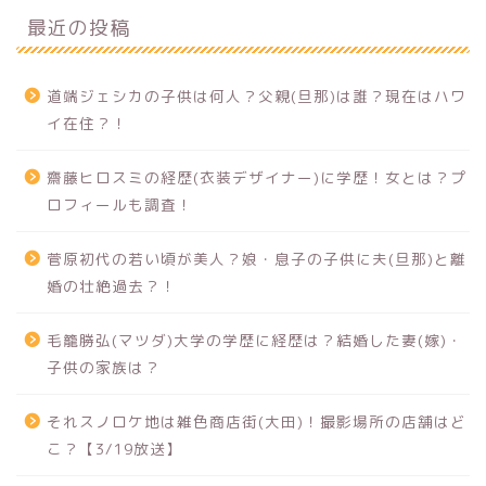
最近の投稿
道端ジェシカの子供は何人？父親(旦那)は誰？現在はハワ
イ在住？！
齋藤ヒロスミの経歴(衣装デザイナー)に学歴！女とは？プ
ロフィールも調査！
菅原初代の若い頃が美人？娘・息子の子供に夫(旦那)と離
婚の壮絶過去？！
毛籠勝弘(マツダ)大学の学歴に経歴は？結婚した妻(嫁)・
子供の家族は？
それスノロケ地は雑色商店街(大田)！撮影場所の店舗はど
こ？【3/19放送】